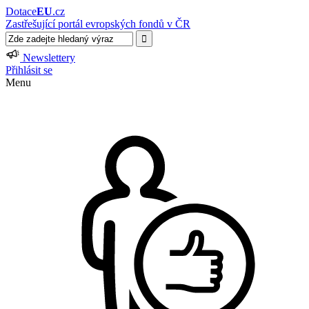
Dotace
EU
.cz
Zastřešující portál evropských fondů v ČR
Newslettery
Přihlásit se
Menu