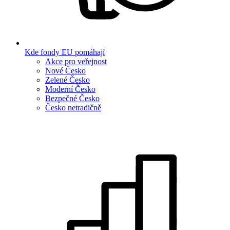
Kde fondy EU pomáhají
Akce pro veřejnost
Nové Česko
Zelené Česko
Moderní Česko
Bezpečné Česko
Česko netradičně