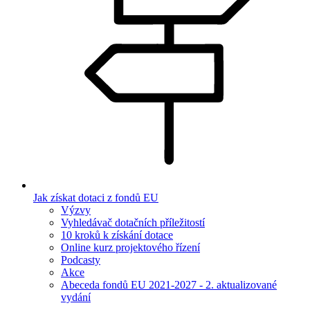
Jak získat dotaci z fondů EU
Výzvy
Vyhledávač dotačních příležitostí
10 kroků k získání dotace
Online kurz projektového řízení
Podcasty
Akce
Abeceda fondů EU 2021-2027 - 2. aktualizované
vydání