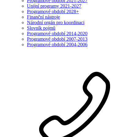
Programové období 2021-2027
Unijní programy 2021-2027
Programové období 2028+
Finanční nástroje
Národní orgán pro koordinaci
Slovník pojmů
Programové období 2014-2020
Programové období 2007-2013
Programové období 2004-2006