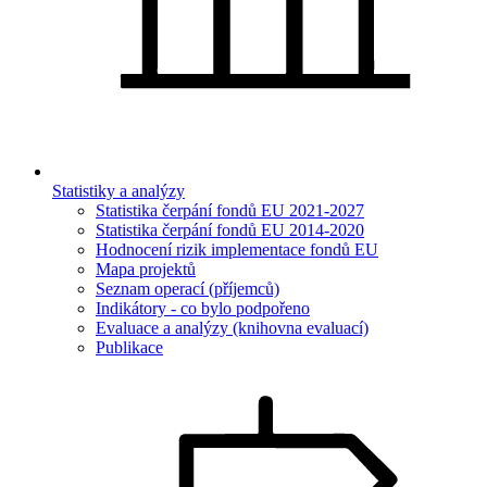
Statistiky a analýzy
Statistika čerpání fondů EU 2021-2027
Statistika čerpání fondů EU 2014-2020
Hodnocení rizik implementace fondů EU
Mapa projektů
Seznam operací (příjemců)
Indikátory - co bylo podpořeno
Evaluace a analýzy (knihovna evaluací)
Publikace