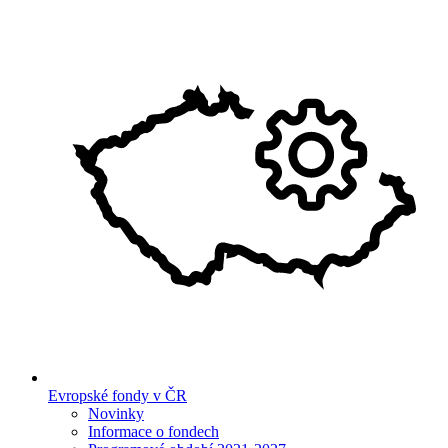
Evropské fondy v ČR
Novinky
Informace o fondech