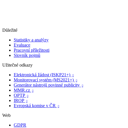
Důležité
Statistiky a analýzy
Evaluace
Pracovní příležitosti
Slovník pojmů
Užitečné odkazy
Elektronická žádost (ISKP21+)

Monitorovací systém (MS2021+)

Generátor nástrojů povinné publicity

MMR.cz

OPTP

IROP

Evropská komise v ČR

Web
GDPR