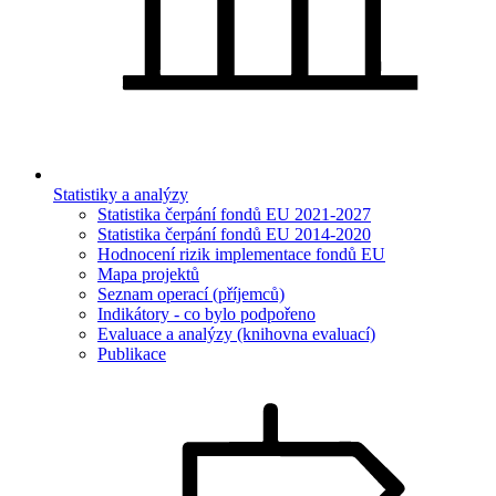
Statistiky a analýzy
Statistika čerpání fondů EU 2021-2027
Statistika čerpání fondů EU 2014-2020
Hodnocení rizik implementace fondů EU
Mapa projektů
Seznam operací (příjemců)
Indikátory - co bylo podpořeno
Evaluace a analýzy (knihovna evaluací)
Publikace