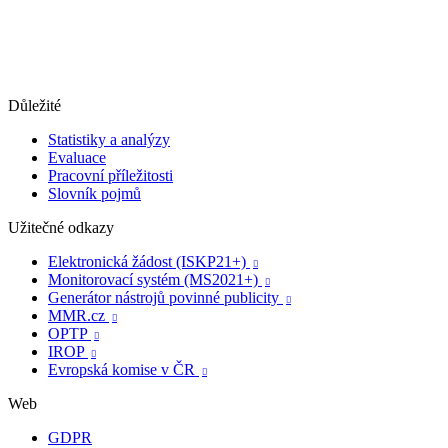
Důležité
Statistiky a analýzy
Evaluace
Pracovní příležitosti
Slovník pojmů
Užitečné odkazy
Elektronická žádost (ISKP21+)

Monitorovací systém (MS2021+)

Generátor nástrojů povinné publicity

MMR.cz

OPTP

IROP

Evropská komise v ČR

Web
GDPR