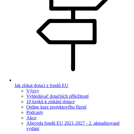
Jak získat dotaci z fondů EU
Výzvy
Vyhledávač dotačních příležitostí
10 kroků k získání dotace
Online kurz projektového řízení
Podcasty
Akce
Abeceda fondů EU 2021-2027 - 2. aktualizované
vydání