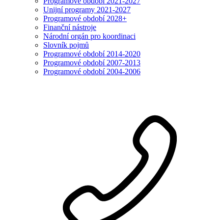
Programové období 2021-2027
Unijní programy 2021-2027
Programové období 2028+
Finanční nástroje
Národní orgán pro koordinaci
Slovník pojmů
Programové období 2014-2020
Programové období 2007-2013
Programové období 2004-2006