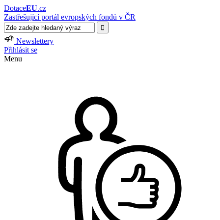
Dotace
EU
.cz
Zastřešující portál evropských fondů v ČR
Newslettery
Přihlásit se
Menu