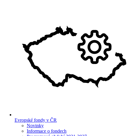
Evropské fondy v ČR
Novinky
Informace o fondech