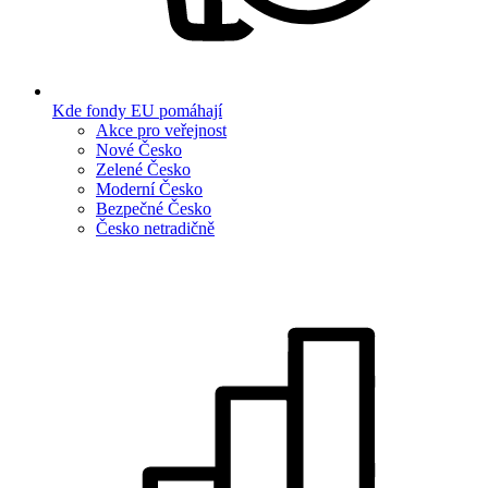
Kde fondy EU pomáhají
Akce pro veřejnost
Nové Česko
Zelené Česko
Moderní Česko
Bezpečné Česko
Česko netradičně