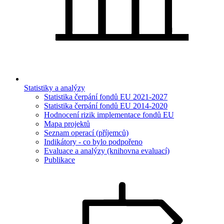
Statistiky a analýzy
Statistika čerpání fondů EU 2021-2027
Statistika čerpání fondů EU 2014-2020
Hodnocení rizik implementace fondů EU
Mapa projektů
Seznam operací (příjemců)
Indikátory - co bylo podpořeno
Evaluace a analýzy (knihovna evaluací)
Publikace