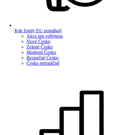
Kde fondy EU pomáhají
Akce pro veřejnost
Nové Česko
Zelené Česko
Moderní Česko
Bezpečné Česko
Česko netradičně