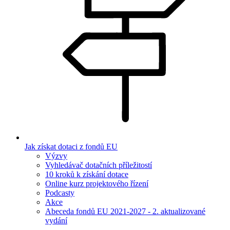
Jak získat dotaci z fondů EU
Výzvy
Vyhledávač dotačních příležitostí
10 kroků k získání dotace
Online kurz projektového řízení
Podcasty
Akce
Abeceda fondů EU 2021-2027 - 2. aktualizované
vydání