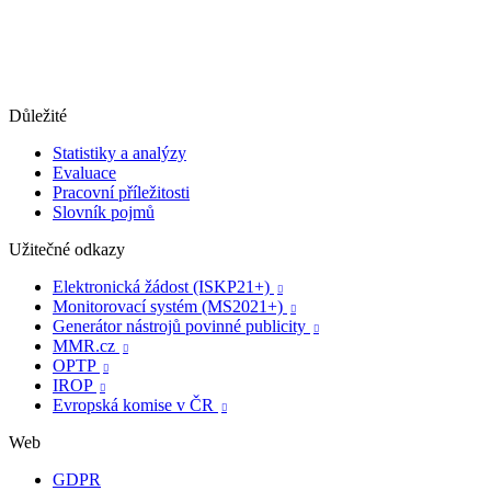
Důležité
Statistiky a analýzy
Evaluace
Pracovní příležitosti
Slovník pojmů
Užitečné odkazy
Elektronická žádost (ISKP21+)

Monitorovací systém (MS2021+)

Generátor nástrojů povinné publicity

MMR.cz

OPTP

IROP

Evropská komise v ČR

Web
GDPR