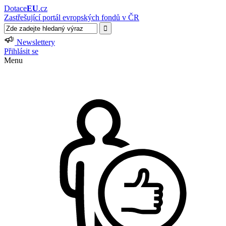
Dotace
EU
.cz
Zastřešující portál evropských fondů v ČR
Newslettery
Přihlásit se
Menu