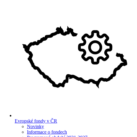
Evropské fondy v ČR
Novinky
Informace o fondech