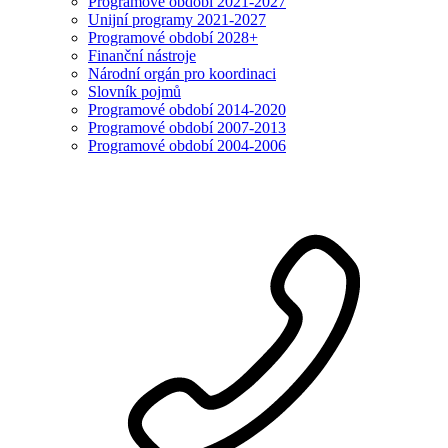
Programové období 2021-2027
Unijní programy 2021-2027
Programové období 2028+
Finanční nástroje
Národní orgán pro koordinaci
Slovník pojmů
Programové období 2014-2020
Programové období 2007-2013
Programové období 2004-2006