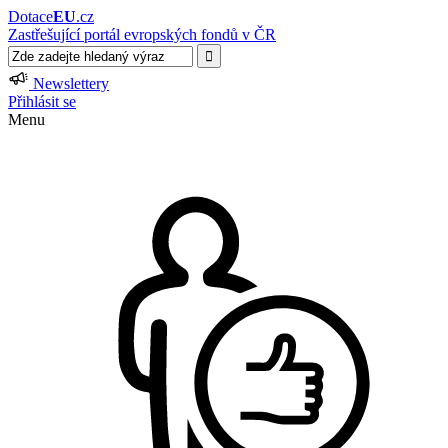
Dotace
EU
.cz
Zastřešující portál evropských fondů v ČR
Newslettery
Přihlásit se
Menu