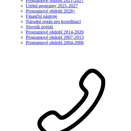
Programové období 2021-2027
Unijní programy 2021-2027
Programové období 2028+
Finanční nástroje
Národní orgán pro koordinaci
Slovník pojmů
Programové období 2014-2020
Programové období 2007-2013
Programové období 2004-2006