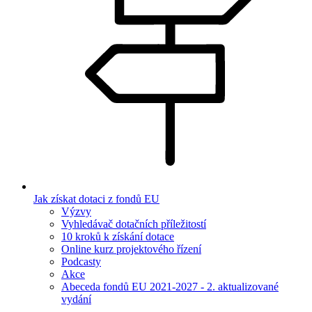
Jak získat dotaci z fondů EU
Výzvy
Vyhledávač dotačních příležitostí
10 kroků k získání dotace
Online kurz projektového řízení
Podcasty
Akce
Abeceda fondů EU 2021-2027 - 2. aktualizované
vydání