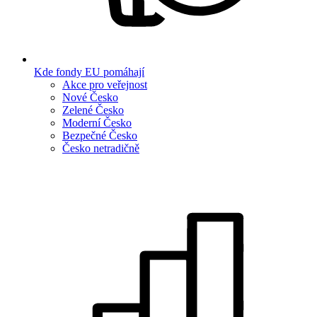
Kde fondy EU pomáhají
Akce pro veřejnost
Nové Česko
Zelené Česko
Moderní Česko
Bezpečné Česko
Česko netradičně