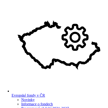
Evropské fondy v ČR
Novinky
Informace o fondech