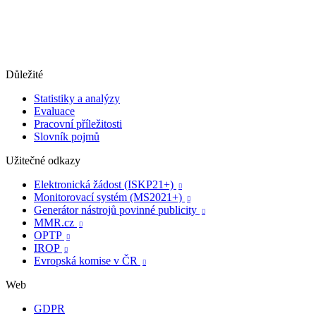
Důležité
Statistiky a analýzy
Evaluace
Pracovní příležitosti
Slovník pojmů
Užitečné odkazy
Elektronická žádost (ISKP21+)

Monitorovací systém (MS2021+)

Generátor nástrojů povinné publicity

MMR.cz

OPTP

IROP

Evropská komise v ČR

Web
GDPR