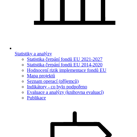
Statistiky a analýzy
Statistika čerpání fondů EU 2021-2027
Statistika čerpání fondů EU 2014-2020
Hodnocení rizik implementace fondů EU
Mapa projektů
Seznam operací (příjemců)
Indikátory - co bylo podpořeno
Evaluace a analýzy (knihovna evaluací)
Publikace