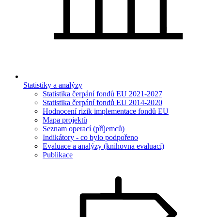
Statistiky a analýzy
Statistika čerpání fondů EU 2021-2027
Statistika čerpání fondů EU 2014-2020
Hodnocení rizik implementace fondů EU
Mapa projektů
Seznam operací (příjemců)
Indikátory - co bylo podpořeno
Evaluace a analýzy (knihovna evaluací)
Publikace