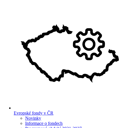
Evropské fondy v ČR
Novinky
Informace o fondech