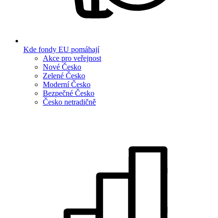
Kde fondy EU pomáhají
Akce pro veřejnost
Nové Česko
Zelené Česko
Moderní Česko
Bezpečné Česko
Česko netradičně