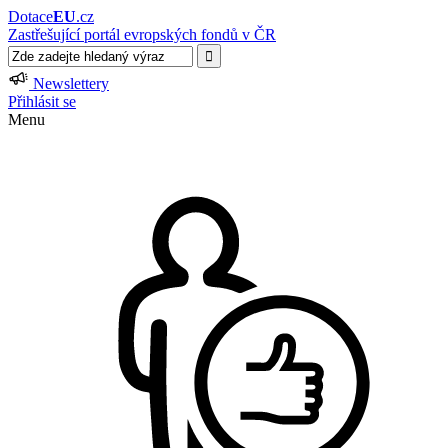
Dotace
EU
.cz
Zastřešující portál evropských fondů v ČR
Newslettery
Přihlásit se
Menu