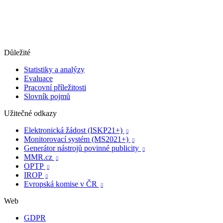
Důležité
Statistiky a analýzy
Evaluace
Pracovní příležitosti
Slovník pojmů
Užitečné odkazy
Elektronická žádost (ISKP21+)

Monitorovací systém (MS2021+)

Generátor nástrojů povinné publicity

MMR.cz

OPTP

IROP

Evropská komise v ČR

Web
GDPR