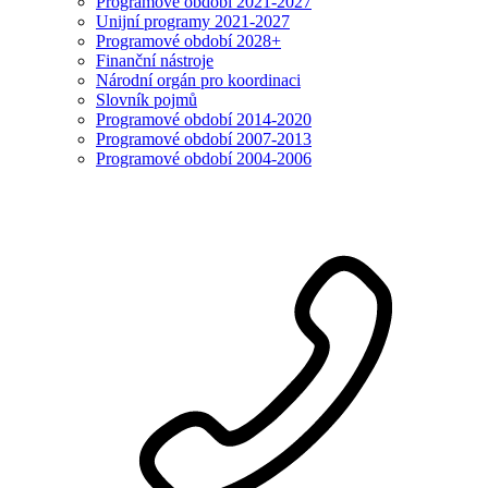
Programové období 2021-2027
Unijní programy 2021-2027
Programové období 2028+
Finanční nástroje
Národní orgán pro koordinaci
Slovník pojmů
Programové období 2014-2020
Programové období 2007-2013
Programové období 2004-2006