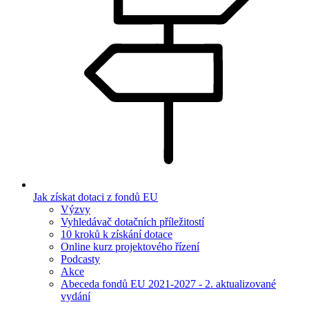
Jak získat dotaci z fondů EU
Výzvy
Vyhledávač dotačních příležitostí
10 kroků k získání dotace
Online kurz projektového řízení
Podcasty
Akce
Abeceda fondů EU 2021-2027 - 2. aktualizované
vydání