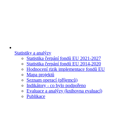
Statistiky a analýzy
Statistika čerpání fondů EU 2021-2027
Statistika čerpání fondů EU 2014-2020
Hodnocení rizik implementace fondů EU
Mapa projektů
Seznam operací (příjemců)
Indikátory - co bylo podpořeno
Evaluace a analýzy (knihovna evaluací)
Publikace