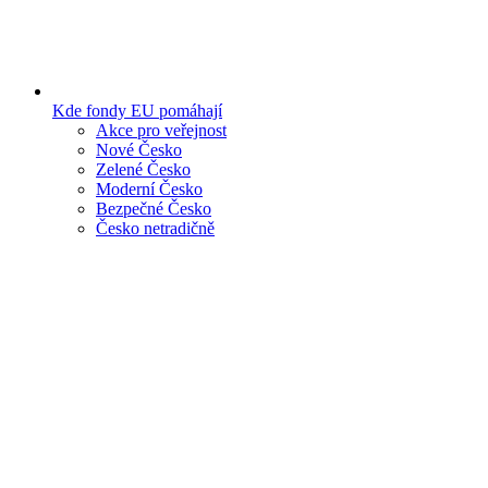
Kde fondy EU pomáhají
Akce pro veřejnost
Nové Česko
Zelené Česko
Moderní Česko
Bezpečné Česko
Česko netradičně