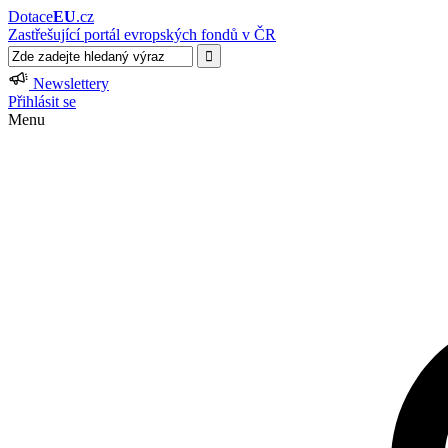
Dotace
EU
.cz
Zastřešující portál evropských fondů v ČR
Newslettery
Přihlásit se
Menu