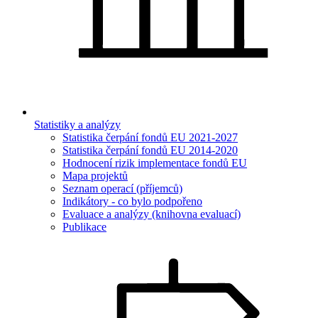
Statistiky a analýzy
Statistika čerpání fondů EU 2021-2027
Statistika čerpání fondů EU 2014-2020
Hodnocení rizik implementace fondů EU
Mapa projektů
Seznam operací (příjemců)
Indikátory - co bylo podpořeno
Evaluace a analýzy (knihovna evaluací)
Publikace