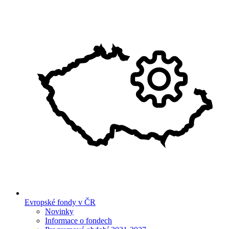
Evropské fondy v ČR
Novinky
Informace o fondech