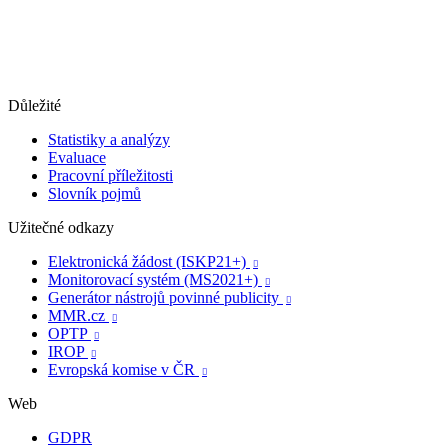
Důležité
Statistiky a analýzy
Evaluace
Pracovní příležitosti
Slovník pojmů
Užitečné odkazy
Elektronická žádost (ISKP21+)

Monitorovací systém (MS2021+)

Generátor nástrojů povinné publicity

MMR.cz

OPTP

IROP

Evropská komise v ČR

Web
GDPR