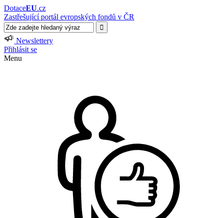
Dotace
EU
.cz
Zastřešující portál evropských fondů v ČR
Newslettery
Přihlásit se
Menu