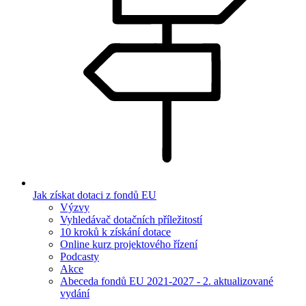
Jak získat dotaci z fondů EU
Výzvy
Vyhledávač dotačních příležitostí
10 kroků k získání dotace
Online kurz projektového řízení
Podcasty
Akce
Abeceda fondů EU 2021-2027 - 2. aktualizované
vydání