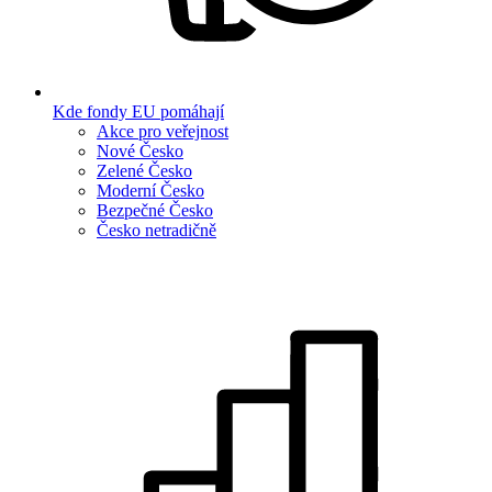
Kde fondy EU pomáhají
Akce pro veřejnost
Nové Česko
Zelené Česko
Moderní Česko
Bezpečné Česko
Česko netradičně