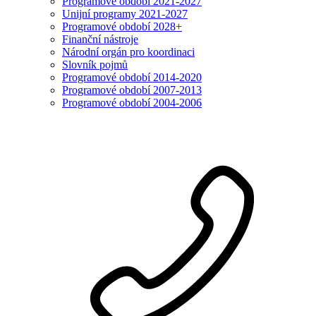
Programové období 2021-2027
Unijní programy 2021-2027
Programové období 2028+
Finanční nástroje
Národní orgán pro koordinaci
Slovník pojmů
Programové období 2014-2020
Programové období 2007-2013
Programové období 2004-2006