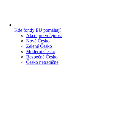
Kde fondy EU pomáhají
Akce pro veřejnost
Nové Česko
Zelené Česko
Moderní Česko
Bezpečné Česko
Česko netradičně