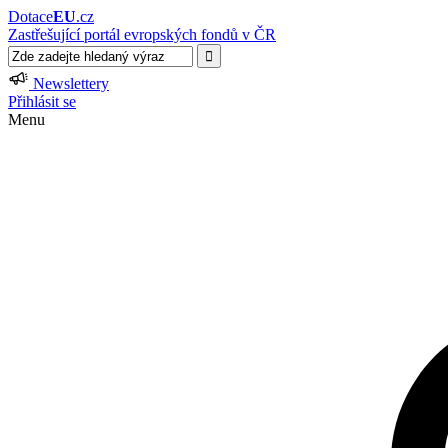
Dotace
EU
.cz
Zastřešující portál evropských fondů v ČR
Newslettery
Přihlásit se
Menu