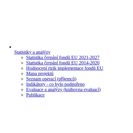
Statistiky a analýzy
Statistika čerpání fondů EU 2021-2027
Statistika čerpání fondů EU 2014-2020
Hodnocení rizik implementace fondů EU
Mapa projektů
Seznam operací (příjemců)
Indikátory - co bylo podpořeno
Evaluace a analýzy (knihovna evaluací)
Publikace