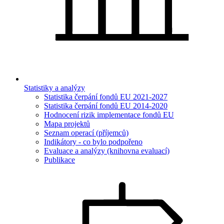
Statistiky a analýzy
Statistika čerpání fondů EU 2021-2027
Statistika čerpání fondů EU 2014-2020
Hodnocení rizik implementace fondů EU
Mapa projektů
Seznam operací (příjemců)
Indikátory - co bylo podpořeno
Evaluace a analýzy (knihovna evaluací)
Publikace