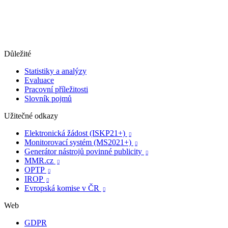
Důležité
Statistiky a analýzy
Evaluace
Pracovní příležitosti
Slovník pojmů
Užitečné odkazy
Elektronická žádost (ISKP21+)

Monitorovací systém (MS2021+)

Generátor nástrojů povinné publicity

MMR.cz

OPTP

IROP

Evropská komise v ČR

Web
GDPR