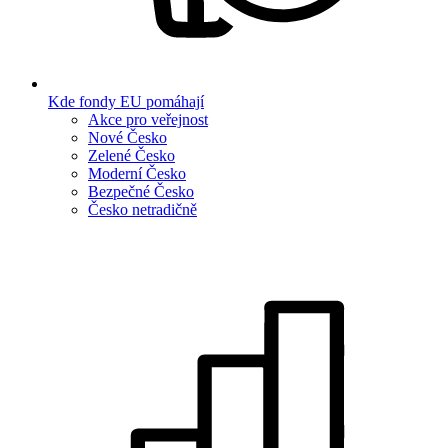
Kde fondy EU pomáhají
Akce pro veřejnost
Nové Česko
Zelené Česko
Moderní Česko
Bezpečné Česko
Česko netradičně