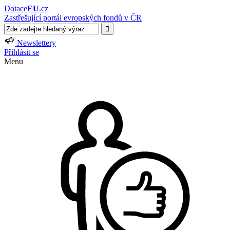
Dotace
EU
.cz
Zastřešující portál evropských fondů v ČR
Newslettery
Přihlásit se
Menu