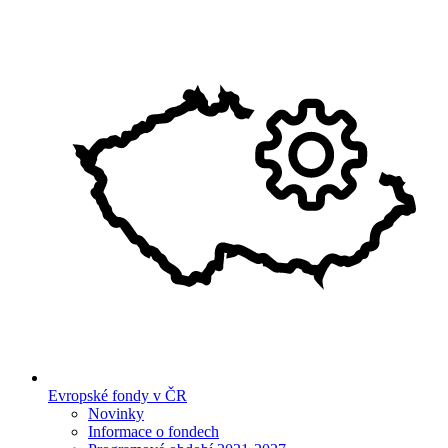
Evropské fondy v ČR
Novinky
Informace o fondech