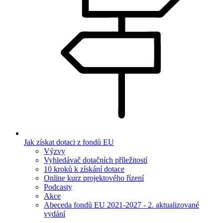
Jak získat dotaci z fondů EU
Výzvy
Vyhledávač dotačních příležitostí
10 kroků k získání dotace
Online kurz projektového řízení
Podcasty
Akce
Abeceda fondů EU 2021-2027 - 2. aktualizované
vydání