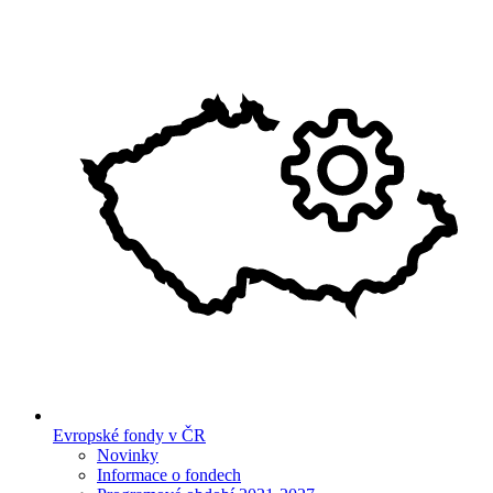
Evropské fondy v ČR
Novinky
Informace o fondech