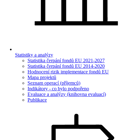
Statistiky a analýzy
Statistika čerpání fondů EU 2021-2027
Statistika čerpání fondů EU 2014-2020
Hodnocení rizik implementace fondů EU
Mapa projektů
Seznam operací (příjemců)
Indikátory - co bylo podpořeno
Evaluace a analýzy (knihovna evaluací)
Publikace