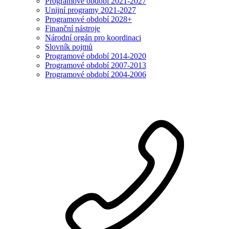
Programové období 2021-2027
Unijní programy 2021-2027
Programové období 2028+
Finanční nástroje
Národní orgán pro koordinaci
Slovník pojmů
Programové období 2014-2020
Programové období 2007-2013
Programové období 2004-2006