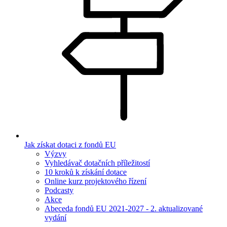
Jak získat dotaci z fondů EU
Výzvy
Vyhledávač dotačních příležitostí
10 kroků k získání dotace
Online kurz projektového řízení
Podcasty
Akce
Abeceda fondů EU 2021-2027 - 2. aktualizované
vydání