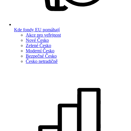
Kde fondy EU pomáhají
Akce pro veřejnost
Nové Česko
Zelené Česko
Moderní Česko
Bezpečné Česko
Česko netradičně