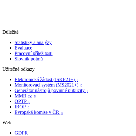
Důležité
Statistiky a analýzy
Evaluace
Pracovní příležitosti
Slovník pojmů
Užitečné odkazy
Elektronická žádost (ISKP21+)

Monitorovací systém (MS2021+)

Generátor nástrojů povinné publicity

MMR.cz

OPTP

IROP

Evropská komise v ČR

Web
GDPR