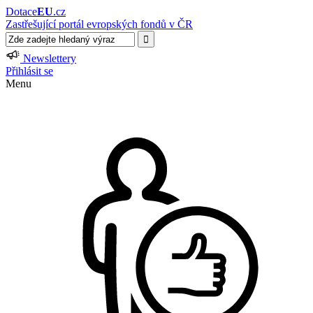
Dotace
EU
.cz
Zastřešující portál evropských fondů v ČR
Newslettery
Přihlásit se
Menu