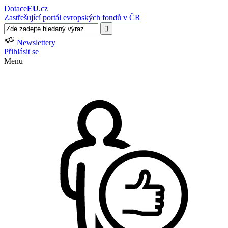
Dotace
EU
.cz
Zastřešující portál evropských fondů v ČR
Newslettery
Přihlásit se
Menu