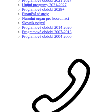
Programové období 2021-2027
Unijní programy 2021-2027
Programové období 2028+
Finanční nástroje
Národní orgán pro koordinaci
Slovník pojmů
Programové období 2014-2020
Programové období 2007-2013
Programové období 2004-2006