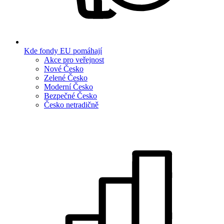
Kde fondy EU pomáhají
Akce pro veřejnost
Nové Česko
Zelené Česko
Moderní Česko
Bezpečné Česko
Česko netradičně