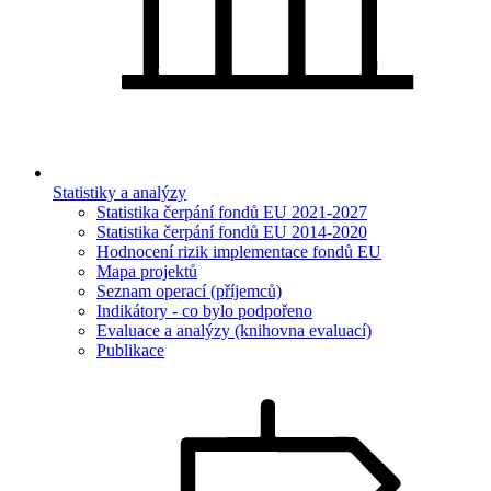
Statistiky a analýzy
Statistika čerpání fondů EU 2021-2027
Statistika čerpání fondů EU 2014-2020
Hodnocení rizik implementace fondů EU
Mapa projektů
Seznam operací (příjemců)
Indikátory - co bylo podpořeno
Evaluace a analýzy (knihovna evaluací)
Publikace