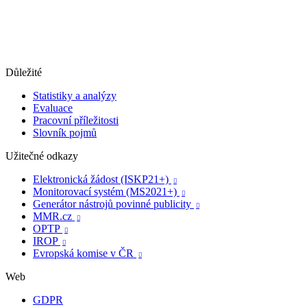
Důležité
Statistiky a analýzy
Evaluace
Pracovní příležitosti
Slovník pojmů
Užitečné odkazy
Elektronická žádost (ISKP21+)

Monitorovací systém (MS2021+)

Generátor nástrojů povinné publicity

MMR.cz

OPTP

IROP

Evropská komise v ČR

Web
GDPR