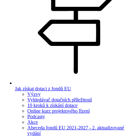
Jak získat dotaci z fondů EU
Výzvy
Vyhledávač dotačních příležitostí
10 kroků k získání dotace
Online kurz projektového řízení
Podcasty
Akce
Abeceda fondů EU 2021-2027 - 2. aktualizované
vydání