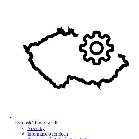
Evropské fondy v ČR
Novinky
Informace o fondech