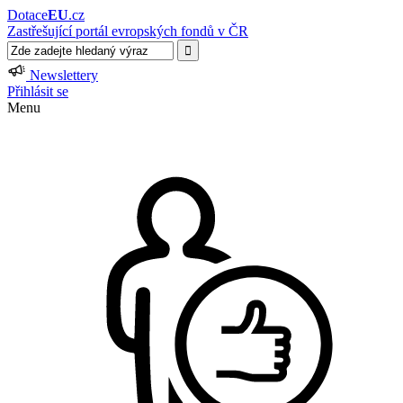
Dotace
EU
.cz
Zastřešující portál evropských fondů v ČR
Newslettery
Přihlásit se
Menu