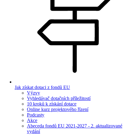
Jak získat dotaci z fondů EU
Výzvy
Vyhledávač dotačních příležitostí
10 kroků k získání dotace
Online kurz projektového řízení
Podcasty
Akce
Abeceda fondů EU 2021-2027 - 2. aktualizované
vydání