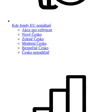
Kde fondy EU pomáhají
Akce pro veřejnost
Nové Česko
Zelené Česko
Moderní Česko
Bezpečné Česko
Česko netradičně