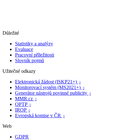
Důležité
Statistiky a analýzy
Evaluace
Pracovní příležitosti
Slovník pojmů
Užitečné odkazy
Elektronická žádost (ISKP21+)

Monitorovací systém (MS2021+)

Generátor nástrojů povinné publicity

MMR.cz

OPTP

IROP

Evropská komise v ČR

Web
GDPR