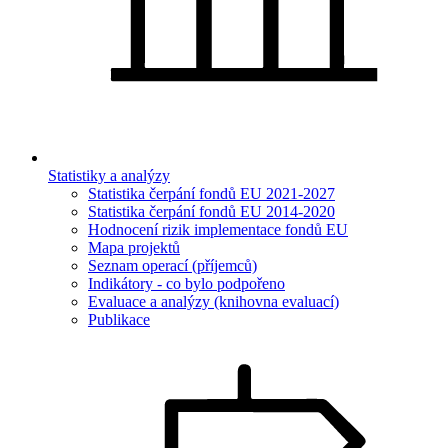
Statistiky a analýzy
Statistika čerpání fondů EU 2021-2027
Statistika čerpání fondů EU 2014-2020
Hodnocení rizik implementace fondů EU
Mapa projektů
Seznam operací (příjemců)
Indikátory - co bylo podpořeno
Evaluace a analýzy (knihovna evaluací)
Publikace