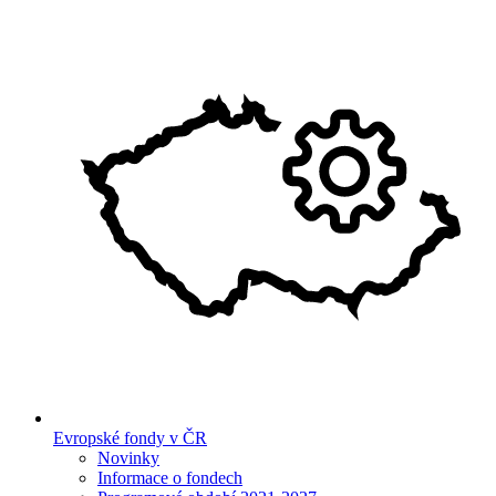
Evropské fondy v ČR
Novinky
Informace o fondech