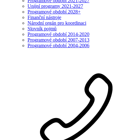
Programové období 2021-2027
Unijní programy 2021-2027
Programové období 2028+
Finanční nástroje
Národní orgán pro koordinaci
Slovník pojmů
Programové období 2014-2020
Programové období 2007-2013
Programové období 2004-2006