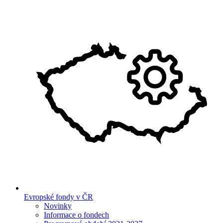
Evropské fondy v ČR
Novinky
Informace o fondech