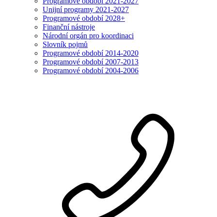
Programové období 2021-2027
Unijní programy 2021-2027
Programové období 2028+
Finanční nástroje
Národní orgán pro koordinaci
Slovník pojmů
Programové období 2014-2020
Programové období 2007-2013
Programové období 2004-2006