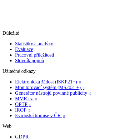
Důležité
Statistiky a analýzy
Evaluace
Pracovní příležitosti
Slovník pojmů
Užitečné odkazy
Elektronická žádost (ISKP21+)

Monitorovací systém (MS2021+)

Generátor nástrojů povinné publicity

MMR.cz

OPTP

IROP

Evropská komise v ČR

Web
GDPR