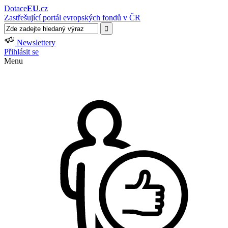
Dotace
EU
.cz
Zastřešující portál evropských fondů v ČR
Newslettery
Přihlásit se
Menu