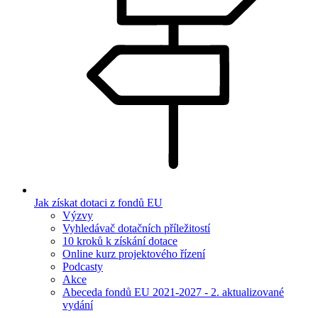
Jak získat dotaci z fondů EU
Výzvy
Vyhledávač dotačních příležitostí
10 kroků k získání dotace
Online kurz projektového řízení
Podcasty
Akce
Abeceda fondů EU 2021-2027 - 2. aktualizované
vydání