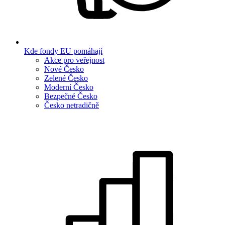
Kde fondy EU pomáhají
Akce pro veřejnost
Nové Česko
Zelené Česko
Moderní Česko
Bezpečné Česko
Česko netradičně