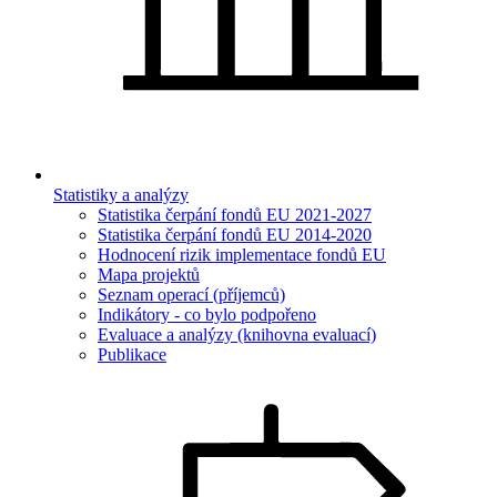
Statistiky a analýzy
Statistika čerpání fondů EU 2021-2027
Statistika čerpání fondů EU 2014-2020
Hodnocení rizik implementace fondů EU
Mapa projektů
Seznam operací (příjemců)
Indikátory - co bylo podpořeno
Evaluace a analýzy (knihovna evaluací)
Publikace