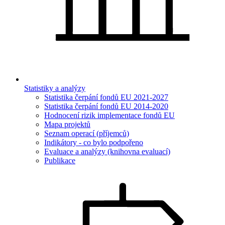
Statistiky a analýzy
Statistika čerpání fondů EU 2021-2027
Statistika čerpání fondů EU 2014-2020
Hodnocení rizik implementace fondů EU
Mapa projektů
Seznam operací (příjemců)
Indikátory - co bylo podpořeno
Evaluace a analýzy (knihovna evaluací)
Publikace