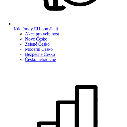
Kde fondy EU pomáhají
Akce pro veřejnost
Nové Česko
Zelené Česko
Moderní Česko
Bezpečné Česko
Česko netradičně