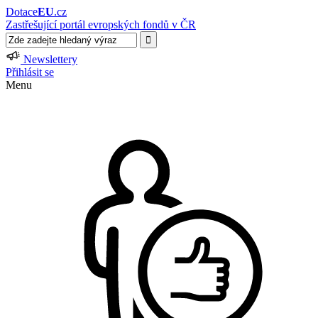
Dotace
EU
.cz
Zastřešující portál evropských fondů v ČR
Newslettery
Přihlásit se
Menu