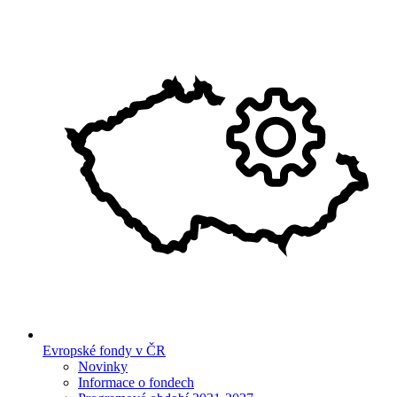
Evropské fondy v ČR
Novinky
Informace o fondech