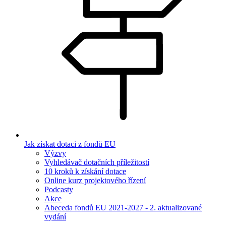
Jak získat dotaci z fondů EU
Výzvy
Vyhledávač dotačních příležitostí
10 kroků k získání dotace
Online kurz projektového řízení
Podcasty
Akce
Abeceda fondů EU 2021-2027 - 2. aktualizované
vydání