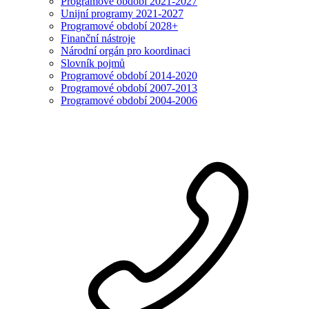
Programové období 2021-2027
Unijní programy 2021-2027
Programové období 2028+
Finanční nástroje
Národní orgán pro koordinaci
Slovník pojmů
Programové období 2014-2020
Programové období 2007-2013
Programové období 2004-2006