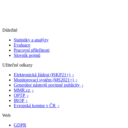
Důležité
Statistiky a analýzy
Evaluace
Pracovní příležitosti
Slovník pojmů
Užitečné odkazy
Elektronická žádost (ISKP21+)

Monitorovací systém (MS2021+)

Generátor nástrojů povinné publicity

MMR.cz

OPTP

IROP

Evropská komise v ČR

Web
GDPR