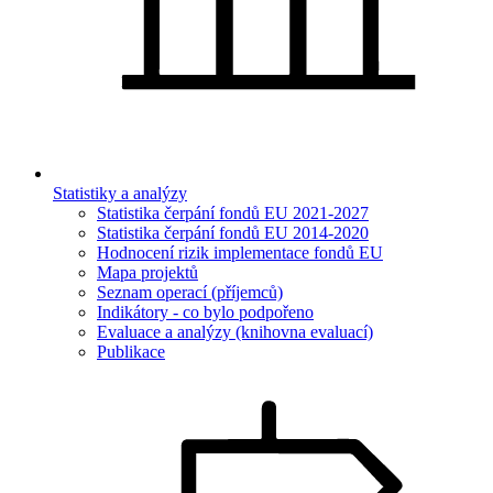
Statistiky a analýzy
Statistika čerpání fondů EU 2021-2027
Statistika čerpání fondů EU 2014-2020
Hodnocení rizik implementace fondů EU
Mapa projektů
Seznam operací (příjemců)
Indikátory - co bylo podpořeno
Evaluace a analýzy (knihovna evaluací)
Publikace