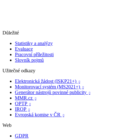
Důležité
Statistiky a analýzy
Evaluace
Pracovní příležitosti
Slovník pojmů
Užitečné odkazy
Elektronická žádost (ISKP21+)

Monitorovací systém (MS2021+)

Generátor nástrojů povinné publicity

MMR.cz

OPTP

IROP

Evropská komise v ČR

Web
GDPR