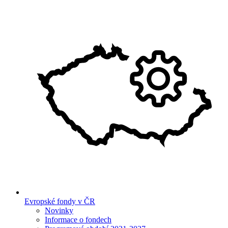
Evropské fondy v ČR
Novinky
Informace o fondech