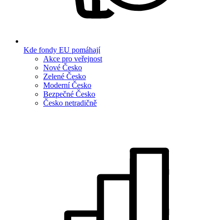
Kde fondy EU pomáhají
Akce pro veřejnost
Nové Česko
Zelené Česko
Moderní Česko
Bezpečné Česko
Česko netradičně