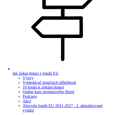
Jak získat dotaci z fondů EU
Výzvy
Vyhledávač dotačních příležitostí
10 kroků k získání dotace
Online kurz projektového řízení
Podcasty
Akce
Abeceda fondů EU 2021-2027 - 2. aktualizované
vydání