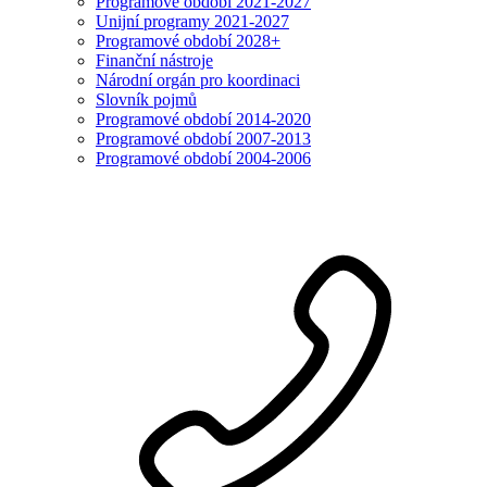
Programové období 2021-2027
Unijní programy 2021-2027
Programové období 2028+
Finanční nástroje
Národní orgán pro koordinaci
Slovník pojmů
Programové období 2014-2020
Programové období 2007-2013
Programové období 2004-2006