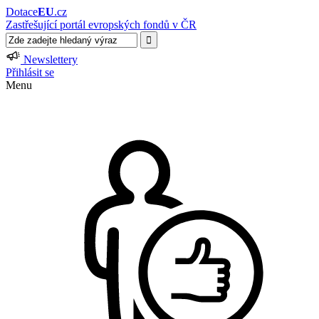
Dotace
EU
.cz
Zastřešující portál evropských fondů v ČR
Newslettery
Přihlásit se
Menu