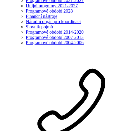
Programové období 2021-2027
Unijní programy 2021-2027
Programové období 2028+
Finanční nástroje
Národní orgán pro koordinaci
Slovník pojmů
Programové období 2014-2020
Programové období 2007-2013
Programové období 2004-2006