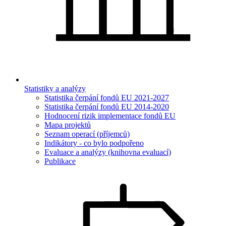
Statistiky a analýzy
Statistika čerpání fondů EU 2021-2027
Statistika čerpání fondů EU 2014-2020
Hodnocení rizik implementace fondů EU
Mapa projektů
Seznam operací (příjemců)
Indikátory - co bylo podpořeno
Evaluace a analýzy (knihovna evaluací)
Publikace