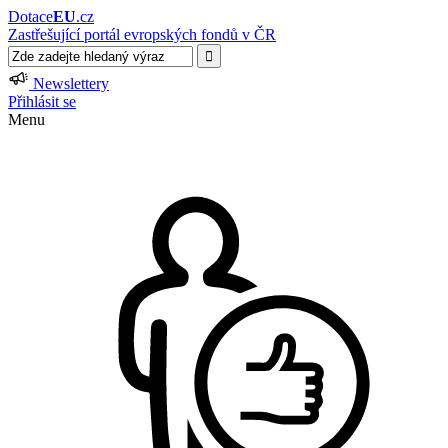
Dotace
EU
.cz
Zastřešující portál evropských fondů v ČR
Newslettery
Přihlásit se
Menu