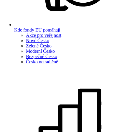
Kde fondy EU pomáhají
Akce pro veřejnost
Nové Česko
Zelené Česko
Moderní Česko
Bezpečné Česko
Česko netradičně