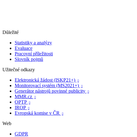
Důležité
Statistiky a analýzy
Evaluace
Pracovní příležitosti
Slovník pojmů
Užitečné odkazy
Elektronická žádost (ISKP21+)

Monitorovací systém (MS2021+)

Generátor nástrojů povinné publicity

MMR.cz

OPTP

IROP

Evropská komise v ČR

Web
GDPR