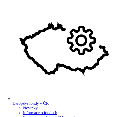
Evropské fondy v ČR
Novinky
Informace o fondech