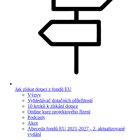
Jak získat dotaci z fondů EU
Výzvy
Vyhledávač dotačních příležitostí
10 kroků k získání dotace
Online kurz projektového řízení
Podcasty
Akce
Abeceda fondů EU 2021-2027 - 2. aktualizované
vydání