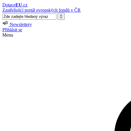
Dotace
EU
.cz
Zastřešující portál evropských fondů v ČR
Newslettery
Přihlásit se
Menu