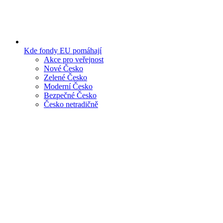
Kde fondy EU pomáhají
Akce pro veřejnost
Nové Česko
Zelené Česko
Moderní Česko
Bezpečné Česko
Česko netradičně