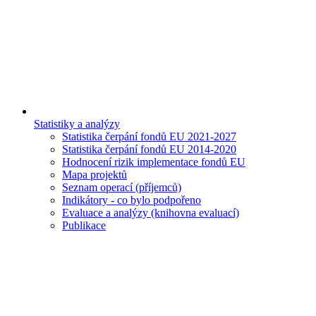
Statistiky a analýzy
Statistika čerpání fondů EU 2021-2027
Statistika čerpání fondů EU 2014-2020
Hodnocení rizik implementace fondů EU
Mapa projektů
Seznam operací (příjemců)
Indikátory - co bylo podpořeno
Evaluace a analýzy (knihovna evaluací)
Publikace