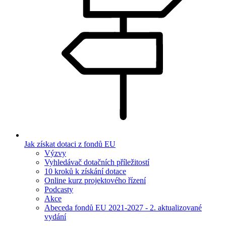
Jak získat dotaci z fondů EU
Výzvy
Vyhledávač dotačních příležitostí
10 kroků k získání dotace
Online kurz projektového řízení
Podcasty
Akce
Abeceda fondů EU 2021-2027 - 2. aktualizované
vydání