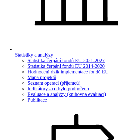
Statistiky a analýzy
Statistika čerpání fondů EU 2021-2027
Statistika čerpání fondů EU 2014-2020
Hodnocení rizik implementace fondů EU
Mapa projektů
Seznam operací (příjemců)
Indikátory - co bylo podpořeno
Evaluace a analýzy (knihovna evaluací)
Publikace