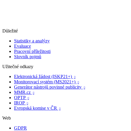
Důležité
Statistiky a analýzy
Evaluace
Pracovní příležitosti
Slovník pojmů
Užitečné odkazy
Elektronická žádost (ISKP21+)

Monitorovací systém (MS2021+)

Generátor nástrojů povinné publicity

MMR.cz

OPTP

IROP

Evropská komise v ČR

Web
GDPR