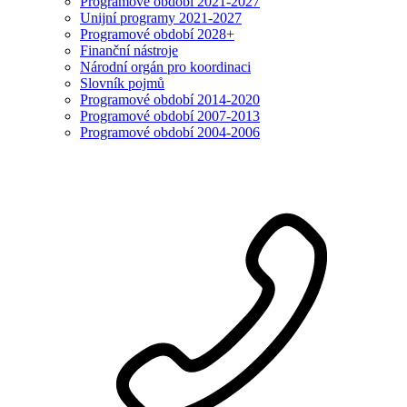
Programové období 2021-2027
Unijní programy 2021-2027
Programové období 2028+
Finanční nástroje
Národní orgán pro koordinaci
Slovník pojmů
Programové období 2014-2020
Programové období 2007-2013
Programové období 2004-2006