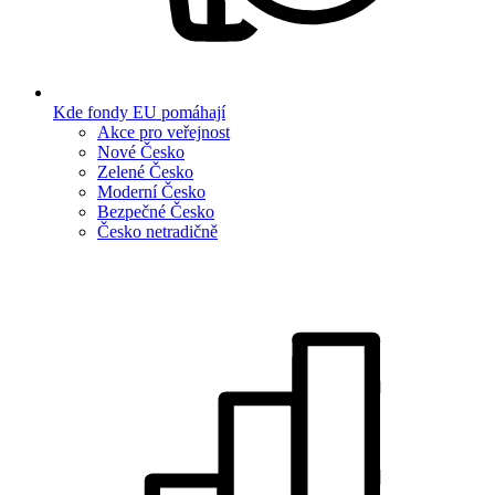
Kde fondy EU pomáhají
Akce pro veřejnost
Nové Česko
Zelené Česko
Moderní Česko
Bezpečné Česko
Česko netradičně