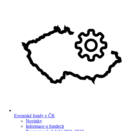
Evropské fondy v ČR
Novinky
Informace o fondech