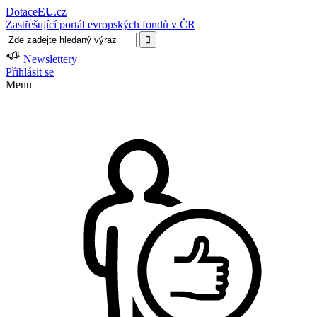
Dotace
EU
.cz
Zastřešující portál evropských fondů v ČR
Newslettery
Přihlásit se
Menu