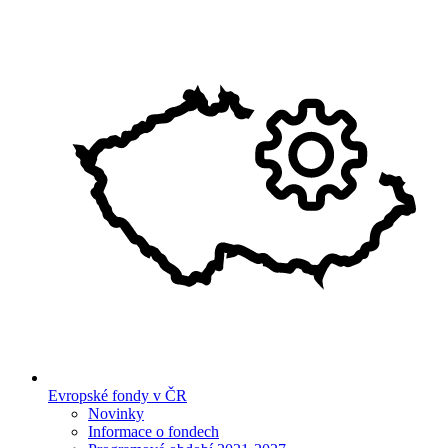
Evropské fondy v ČR
Novinky
Informace o fondech