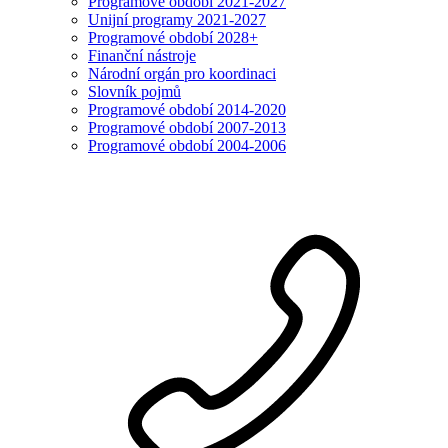
Programové období 2021-2027
Unijní programy 2021-2027
Programové období 2028+
Finanční nástroje
Národní orgán pro koordinaci
Slovník pojmů
Programové období 2014-2020
Programové období 2007-2013
Programové období 2004-2006