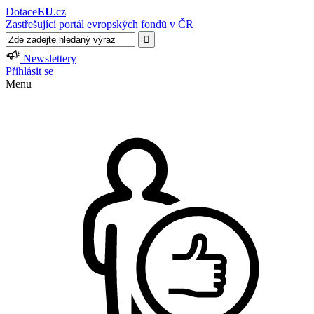
Dotace
EU
.cz
Zastřešující portál evropských fondů v ČR
Newslettery
Přihlásit se
Menu