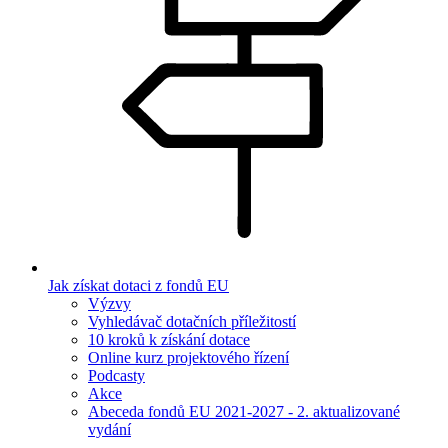
Jak získat dotaci z fondů EU
Výzvy
Vyhledávač dotačních příležitostí
10 kroků k získání dotace
Online kurz projektového řízení
Podcasty
Akce
Abeceda fondů EU 2021-2027 - 2. aktualizované
vydání