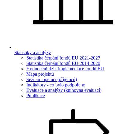
Statistiky a analýzy
Statistika čerpání fondů EU 2021-2027
Statistika čerpání fondů EU 2014-2020
Hodnocení rizik implementace fondů EU
Mapa projektů
Seznam operací (příjemců)
Indikátory - co bylo podpořeno
Evaluace a analýzy (knihovna evaluací)
Publikace