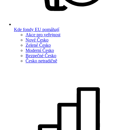
Kde fondy EU pomáhají
Akce pro veřejnost
Nové Česko
Zelené Česko
Moderní Česko
Bezpečné Česko
Česko netradičně