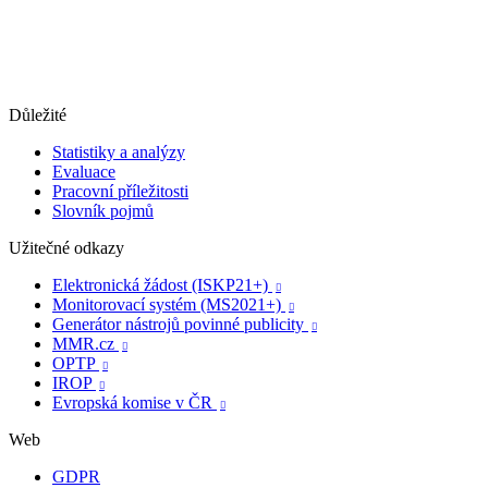
Důležité
Statistiky a analýzy
Evaluace
Pracovní příležitosti
Slovník pojmů
Užitečné odkazy
Elektronická žádost (ISKP21+)

Monitorovací systém (MS2021+)

Generátor nástrojů povinné publicity

MMR.cz

OPTP

IROP

Evropská komise v ČR

Web
GDPR