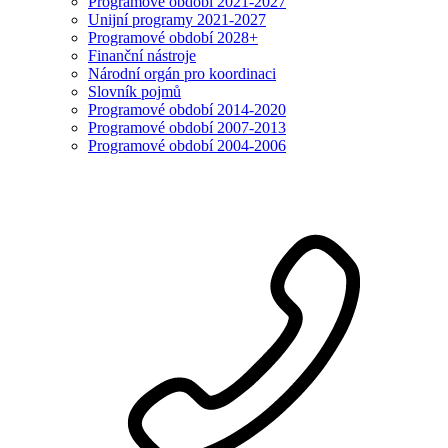
Programové období 2021-2027
Unijní programy 2021-2027
Programové období 2028+
Finanční nástroje
Národní orgán pro koordinaci
Slovník pojmů
Programové období 2014-2020
Programové období 2007-2013
Programové období 2004-2006