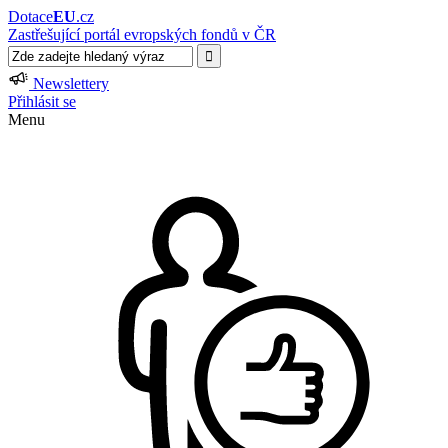
Dotace
EU
.cz
Zastřešující portál evropských fondů v ČR
Newslettery
Přihlásit se
Menu