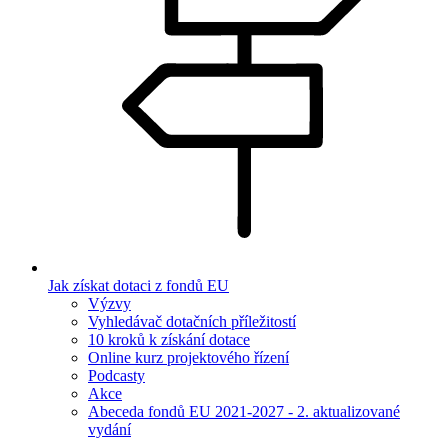
Jak získat dotaci z fondů EU
Výzvy
Vyhledávač dotačních příležitostí
10 kroků k získání dotace
Online kurz projektového řízení
Podcasty
Akce
Abeceda fondů EU 2021-2027 - 2. aktualizované
vydání