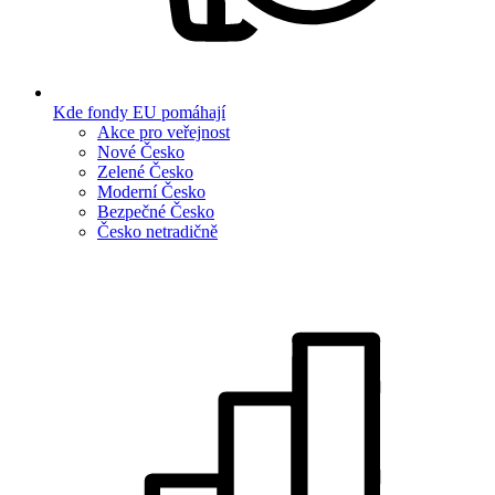
Kde fondy EU pomáhají
Akce pro veřejnost
Nové Česko
Zelené Česko
Moderní Česko
Bezpečné Česko
Česko netradičně