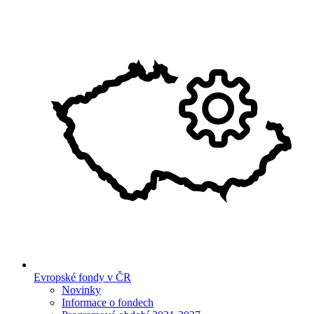
Evropské fondy v ČR
Novinky
Informace o fondech