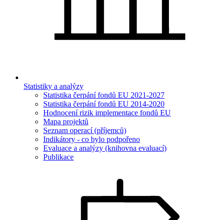
Statistiky a analýzy
Statistika čerpání fondů EU 2021-2027
Statistika čerpání fondů EU 2014-2020
Hodnocení rizik implementace fondů EU
Mapa projektů
Seznam operací (příjemců)
Indikátory - co bylo podpořeno
Evaluace a analýzy (knihovna evaluací)
Publikace