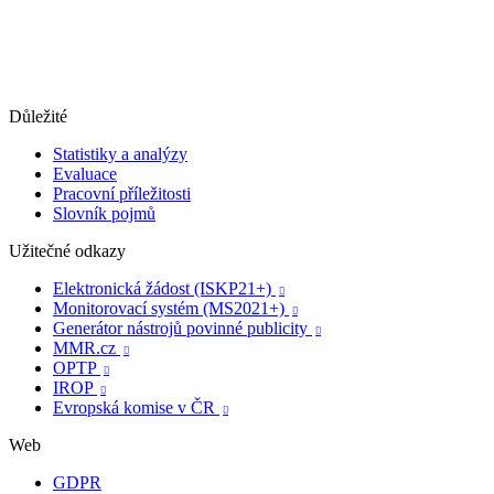
Důležité
Statistiky a analýzy
Evaluace
Pracovní příležitosti
Slovník pojmů
Užitečné odkazy
Elektronická žádost (ISKP21+)

Monitorovací systém (MS2021+)

Generátor nástrojů povinné publicity

MMR.cz

OPTP

IROP

Evropská komise v ČR

Web
GDPR