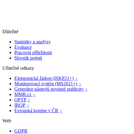
Důležité
Statistiky a analýzy
Evaluace
Pracovní příležitosti
Slovník pojmů
Užitečné odkazy
Elektronická žádost (ISKP21+)

Monitorovací systém (MS2021+)

Generátor nástrojů povinné publicity

MMR.cz

OPTP

IROP

Evropská komise v ČR

Web
GDPR