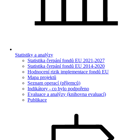
Statistiky a analýzy
Statistika čerpání fondů EU 2021-2027
Statistika čerpání fondů EU 2014-2020
Hodnocení rizik implementace fondů EU
Mapa projektů
Seznam operací (příjemců)
Indikátory - co bylo podpořeno
Evaluace a analýzy (knihovna evaluací)
Publikace