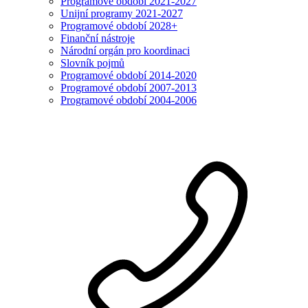
Programové období 2021-2027
Unijní programy 2021-2027
Programové období 2028+
Finanční nástroje
Národní orgán pro koordinaci
Slovník pojmů
Programové období 2014-2020
Programové období 2007-2013
Programové období 2004-2006