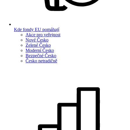
Kde fondy EU pomáhají
Akce pro veřejnost
Nové Česko
Zelené Česko
Moderní Česko
Bezpečné Česko
Česko netradičně