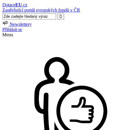
Dotace
EU
.cz
Zastřešující portál evropských fondů v ČR
Newslettery
Přihlásit se
Menu