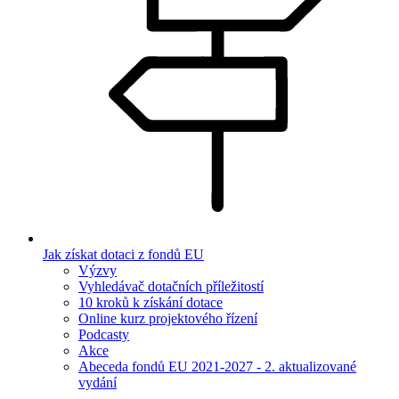
Jak získat dotaci z fondů EU
Výzvy
Vyhledávač dotačních příležitostí
10 kroků k získání dotace
Online kurz projektového řízení
Podcasty
Akce
Abeceda fondů EU 2021-2027 - 2. aktualizované
vydání