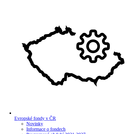
Evropské fondy v ČR
Novinky
Informace o fondech