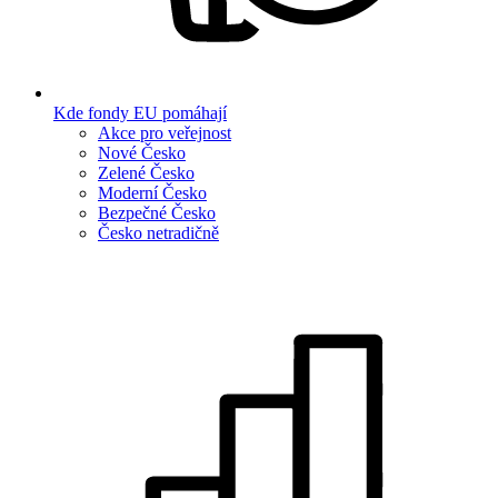
Kde fondy EU pomáhají
Akce pro veřejnost
Nové Česko
Zelené Česko
Moderní Česko
Bezpečné Česko
Česko netradičně