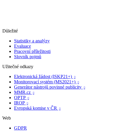
Důležité
Statistiky a analýzy
Evaluace
Pracovní příležitosti
Slovník pojmů
Užitečné odkazy
Elektronická žádost (ISKP21+)

Monitorovací systém (MS2021+)

Generátor nástrojů povinné publicity

MMR.cz

OPTP

IROP

Evropská komise v ČR

Web
GDPR