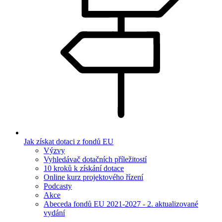
Jak získat dotaci z fondů EU
Výzvy
Vyhledávač dotačních příležitostí
10 kroků k získání dotace
Online kurz projektového řízení
Podcasty
Akce
Abeceda fondů EU 2021-2027 - 2. aktualizované
vydání