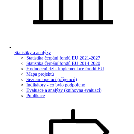
Statistiky a analýzy
Statistika čerpání fondů EU 2021-2027
Statistika čerpání fondů EU 2014-2020
Hodnocení rizik implementace fondů EU
Mapa projektů
Seznam operací (příjemců)
Indikátory - co bylo podpořeno
Evaluace a analýzy (knihovna evaluací)
Publikace