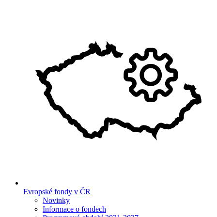
Evropské fondy v ČR
Novinky
Informace o fondech