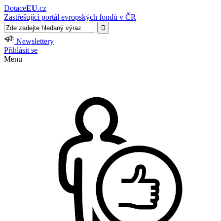
Dotace
EU
.cz
Zastřešující portál evropských fondů v ČR
Newslettery
Přihlásit se
Menu