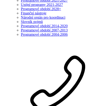
Programové období 2021-2027
Unijní programy 2021-2027
Programové období 2028+
Finanční nástroje
Národní orgán pro koordinaci
Slovník pojmů
Programové období 2014-2020
Programové období 2007-2013
Programové období 2004-2006