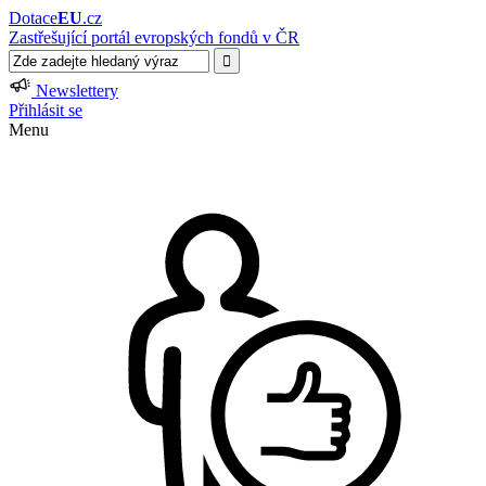
Dotace
EU
.cz
Zastřešující portál evropských fondů v ČR
Newslettery
Přihlásit se
Menu