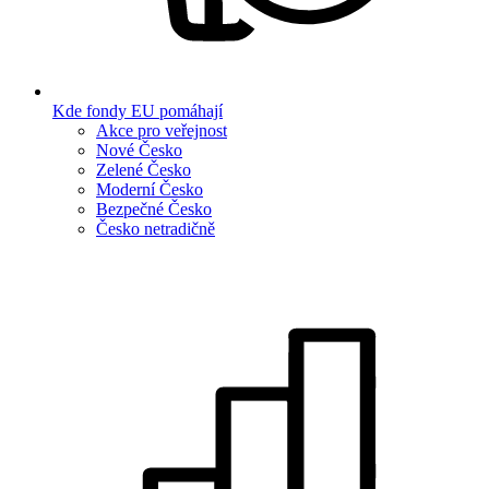
Kde fondy EU pomáhají
Akce pro veřejnost
Nové Česko
Zelené Česko
Moderní Česko
Bezpečné Česko
Česko netradičně