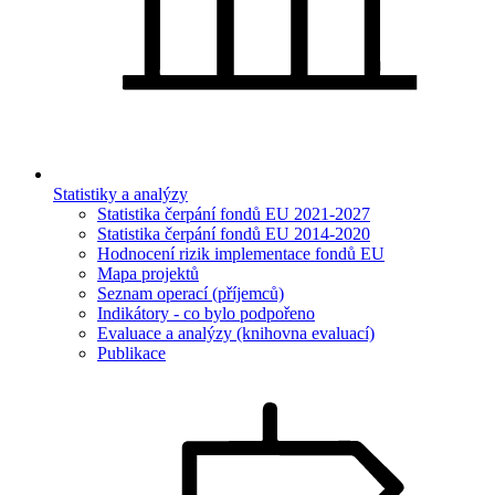
Statistiky a analýzy
Statistika čerpání fondů EU 2021-2027
Statistika čerpání fondů EU 2014-2020
Hodnocení rizik implementace fondů EU
Mapa projektů
Seznam operací (příjemců)
Indikátory - co bylo podpořeno
Evaluace a analýzy (knihovna evaluací)
Publikace