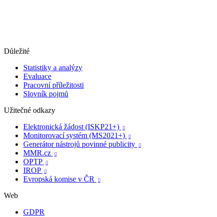
Důležité
Statistiky a analýzy
Evaluace
Pracovní příležitosti
Slovník pojmů
Užitečné odkazy
Elektronická žádost (ISKP21+)

Monitorovací systém (MS2021+)

Generátor nástrojů povinné publicity

MMR.cz

OPTP

IROP

Evropská komise v ČR

Web
GDPR