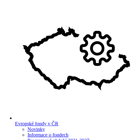
Evropské fondy v ČR
Novinky
Informace o fondech