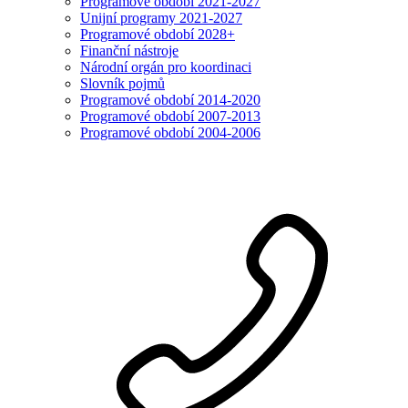
Programové období 2021-2027
Unijní programy 2021-2027
Programové období 2028+
Finanční nástroje
Národní orgán pro koordinaci
Slovník pojmů
Programové období 2014-2020
Programové období 2007-2013
Programové období 2004-2006