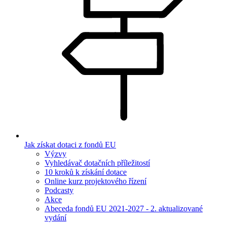
Jak získat dotaci z fondů EU
Výzvy
Vyhledávač dotačních příležitostí
10 kroků k získání dotace
Online kurz projektového řízení
Podcasty
Akce
Abeceda fondů EU 2021-2027 - 2. aktualizované
vydání