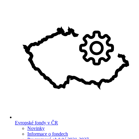
Evropské fondy v ČR
Novinky
Informace o fondech