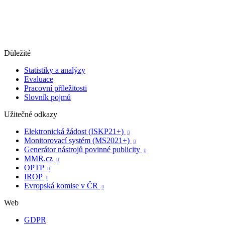
Důležité
Statistiky a analýzy
Evaluace
Pracovní příležitosti
Slovník pojmů
Užitečné odkazy
Elektronická žádost (ISKP21+)

Monitorovací systém (MS2021+)

Generátor nástrojů povinné publicity

MMR.cz

OPTP

IROP

Evropská komise v ČR

Web
GDPR