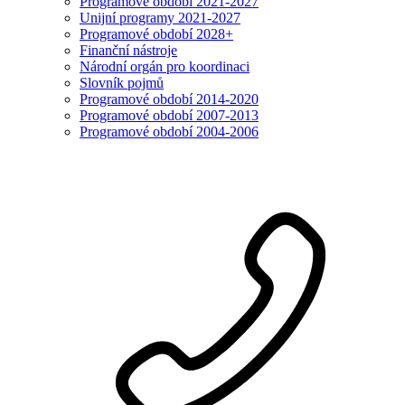
Programové období 2021-2027
Unijní programy 2021-2027
Programové období 2028+
Finanční nástroje
Národní orgán pro koordinaci
Slovník pojmů
Programové období 2014-2020
Programové období 2007-2013
Programové období 2004-2006