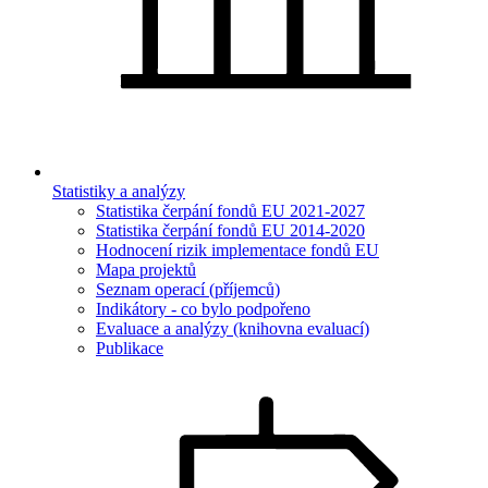
Statistiky a analýzy
Statistika čerpání fondů EU 2021-2027
Statistika čerpání fondů EU 2014-2020
Hodnocení rizik implementace fondů EU
Mapa projektů
Seznam operací (příjemců)
Indikátory - co bylo podpořeno
Evaluace a analýzy (knihovna evaluací)
Publikace