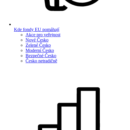
Kde fondy EU pomáhají
Akce pro veřejnost
Nové Česko
Zelené Česko
Moderní Česko
Bezpečné Česko
Česko netradičně