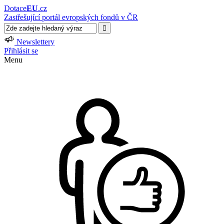
Dotace
EU
.cz
Zastřešující portál evropských fondů v ČR
Newslettery
Přihlásit se
Menu