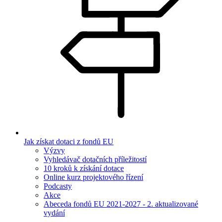
Jak získat dotaci z fondů EU
Výzvy
Vyhledávač dotačních příležitostí
10 kroků k získání dotace
Online kurz projektového řízení
Podcasty
Akce
Abeceda fondů EU 2021-2027 - 2. aktualizované
vydání