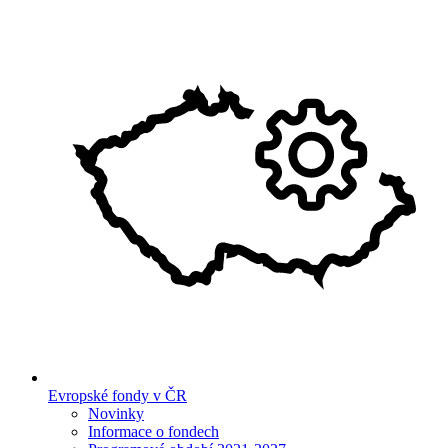
Evropské fondy v ČR
Novinky
Informace o fondech