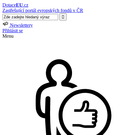
Dotace
EU
.cz
Zastřešující portál evropských fondů v ČR
Newslettery
Přihlásit se
Menu