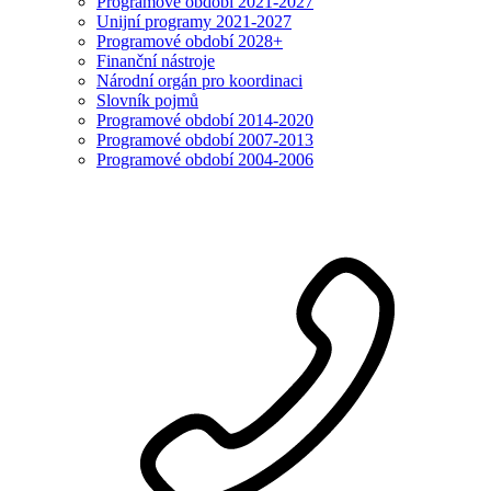
Programové období 2021-2027
Unijní programy 2021-2027
Programové období 2028+
Finanční nástroje
Národní orgán pro koordinaci
Slovník pojmů
Programové období 2014-2020
Programové období 2007-2013
Programové období 2004-2006