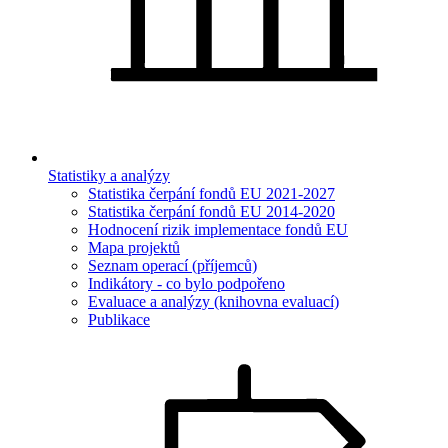
Statistiky a analýzy
Statistika čerpání fondů EU 2021-2027
Statistika čerpání fondů EU 2014-2020
Hodnocení rizik implementace fondů EU
Mapa projektů
Seznam operací (příjemců)
Indikátory - co bylo podpořeno
Evaluace a analýzy (knihovna evaluací)
Publikace