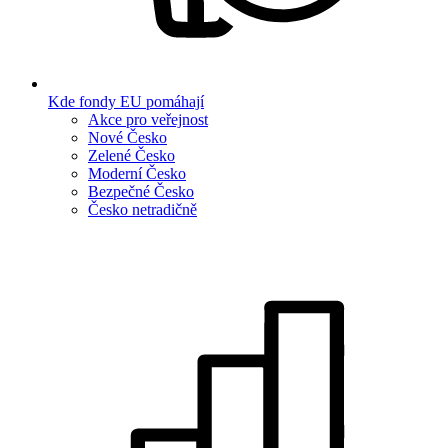
Kde fondy EU pomáhají
Akce pro veřejnost
Nové Česko
Zelené Česko
Moderní Česko
Bezpečné Česko
Česko netradičně