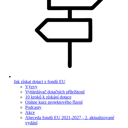
Jak získat dotaci z fondů EU
Výzvy
Vyhledávač dotačních příležitostí
10 kroků k získání dotace
Online kurz projektového řízení
Podcasty
Akce
Abeceda fondů EU 2021-2027 - 2. aktualizované
vydání