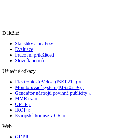
Důležité
Statistiky a analýzy
Evaluace
Pracovní příležitosti
Slovník pojmů
Užitečné odkazy
Elektronická žádost (ISKP21+)

Monitorovací systém (MS2021+)

Generátor nástrojů povinné publicity

MMR.cz

OPTP

IROP

Evropská komise v ČR

Web
GDPR