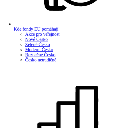
Kde fondy EU pomáhají
Akce pro veřejnost
Nové Česko
Zelené Česko
Moderní Česko
Bezpečné Česko
Česko netradičně