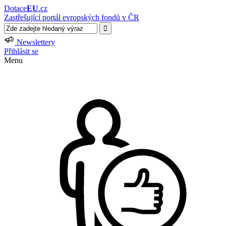
Dotace
EU
.cz
Zastřešující portál evropských fondů v ČR
Newslettery
Přihlásit se
Menu