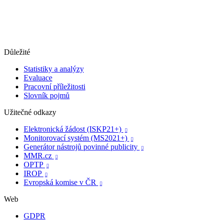
Důležité
Statistiky a analýzy
Evaluace
Pracovní příležitosti
Slovník pojmů
Užitečné odkazy
Elektronická žádost (ISKP21+)

Monitorovací systém (MS2021+)

Generátor nástrojů povinné publicity

MMR.cz

OPTP

IROP

Evropská komise v ČR

Web
GDPR