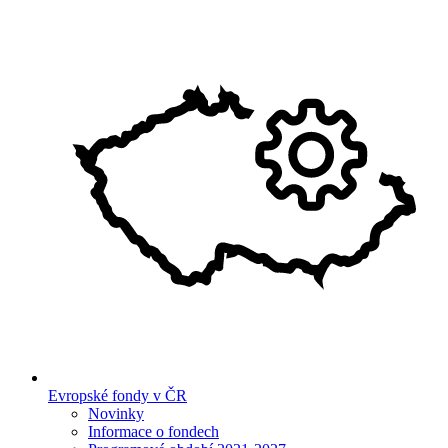
Evropské fondy v ČR
Novinky
Informace o fondech