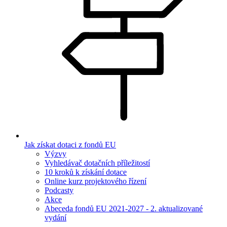
Jak získat dotaci z fondů EU
Výzvy
Vyhledávač dotačních příležitostí
10 kroků k získání dotace
Online kurz projektového řízení
Podcasty
Akce
Abeceda fondů EU 2021-2027 - 2. aktualizované
vydání