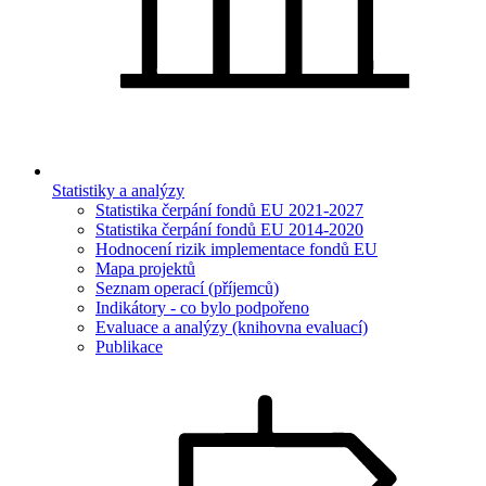
Statistiky a analýzy
Statistika čerpání fondů EU 2021-2027
Statistika čerpání fondů EU 2014-2020
Hodnocení rizik implementace fondů EU
Mapa projektů
Seznam operací (příjemců)
Indikátory - co bylo podpořeno
Evaluace a analýzy (knihovna evaluací)
Publikace