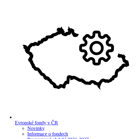
Evropské fondy v ČR
Novinky
Informace o fondech