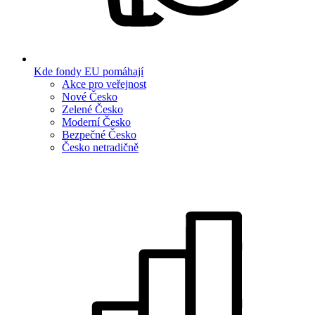
Kde fondy EU pomáhají
Akce pro veřejnost
Nové Česko
Zelené Česko
Moderní Česko
Bezpečné Česko
Česko netradičně