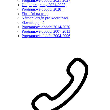
Programové období 2021-2027
Unijní programy 2021-2027
Programové období 2028+
Finanční nástroje
Národní orgán pro koordinaci
Slovník pojmů
Programové období 2014-2020
Programové období 2007-2013
Programové období 2004-2006