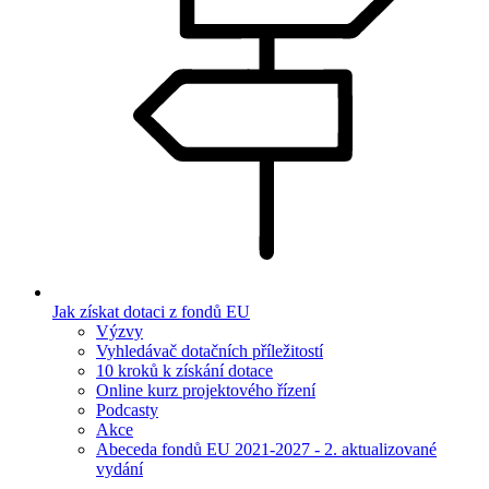
Jak získat dotaci z fondů EU
Výzvy
Vyhledávač dotačních příležitostí
10 kroků k získání dotace
Online kurz projektového řízení
Podcasty
Akce
Abeceda fondů EU 2021-2027 - 2. aktualizované
vydání