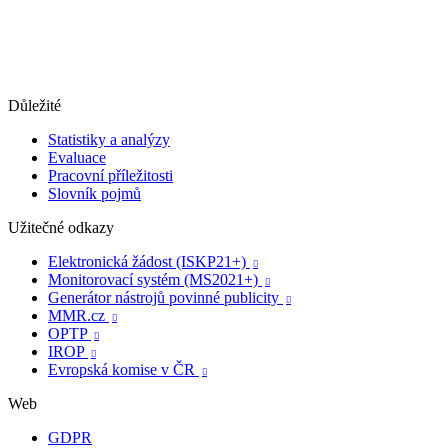
Důležité
Statistiky a analýzy
Evaluace
Pracovní příležitosti
Slovník pojmů
Užitečné odkazy
Elektronická žádost (ISKP21+)

Monitorovací systém (MS2021+)

Generátor nástrojů povinné publicity

MMR.cz

OPTP

IROP

Evropská komise v ČR

Web
GDPR