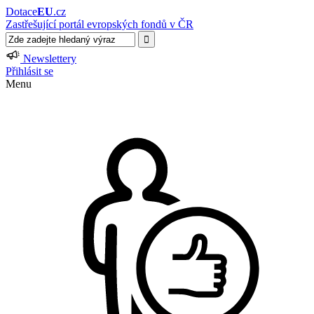
Dotace
EU
.cz
Zastřešující portál evropských fondů v ČR
Newslettery
Přihlásit se
Menu