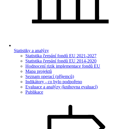
Statistiky a analýzy
Statistika čerpání fondů EU 2021-2027
Statistika čerpání fondů EU 2014-2020
Hodnocení rizik implementace fondů EU
Mapa projektů
Seznam operací (příjemců)
Indikátory - co bylo podpořeno
Evaluace a analýzy (knihovna evaluací)
Publikace