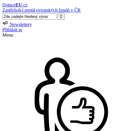
Dotace
EU
.cz
Zastřešující portál evropských fondů v ČR
Newslettery
Přihlásit se
Menu