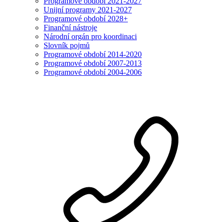
Programové období 2021-2027
Unijní programy 2021-2027
Programové období 2028+
Finanční nástroje
Národní orgán pro koordinaci
Slovník pojmů
Programové období 2014-2020
Programové období 2007-2013
Programové období 2004-2006