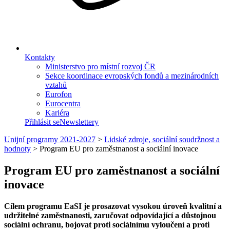
Kontakty
Ministerstvo pro místní rozvoj ČR
Sekce koordinace evropských fondů a mezinárodních
vztahů
Eurofon
Eurocentra
Kariéra
Přihlásit se
Newslettery
Unijní programy 2021-2027
>
Lidské zdroje, sociální soudržnost a
hodnoty
>
Program EU pro zaměstnanost a sociální inovace
Program EU pro zaměstnanost a sociální
inovace
Cílem programu EaSI je prosazovat vysokou úroveň kvalitní a
udržitelné zaměstnanosti, zaručovat odpovídající a důstojnou
sociální ochranu, bojovat proti sociálnímu vyloučení a proti