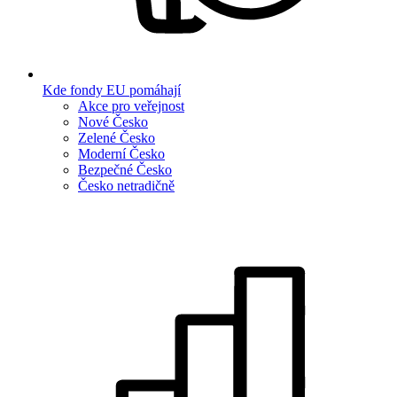
Kde fondy EU pomáhají
Akce pro veřejnost
Nové Česko
Zelené Česko
Moderní Česko
Bezpečné Česko
Česko netradičně