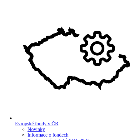
Evropské fondy v ČR
Novinky
Informace o fondech