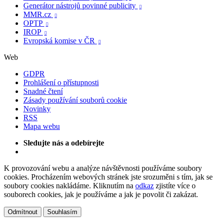
Generátor nástrojů povinné publicity

MMR.cz

OPTP

IROP

Evropská komise v ČR

Web
GDPR
Prohlášení o přístupnosti
Snadné čtení
Zásady používání souborů cookie
Novinky
RSS
Mapa webu
Sledujte nás a odebírejte
K provozování webu a analýze návštěvnosti používáme soubory
cookies. Procházením webových stránek jste srozuměni s tím, jak se
soubory cookies nakládáme. Kliknutím na
odkaz
zjistíte více o
souborech cookies, jak je používáme a jak je povolit či zakázat.
Odmítnout
Souhlasím