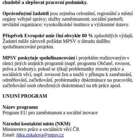
chudobě a zlepšovat pracovní podmínky.
Oprávněnými žadateli
jsou zejména celostátní, regionální a místní
orgány veřejné správy; služby zaměstnanosti; sociální partneři;
nevládní organizace; vysokoškolské instituce a výzkumné ústavy.
Příspěvek Evropské unie činí obvykle 80 %
způsobilých výdajů.
Žadatel může zároveň požádat MPSV o úhradu dalšího
spolufinancování projektu.
MPSV poskytuje spolufinancování
i projektům realizovaným v
rámci jiných unijních programů (např. programu Občané, rovnost,
práva a hodnoty), pokud se týkají problematiky resortu práce a
sociálních věcí, např. rovnosti žen a mužů v přístupu k zaměstnání,
odměňování, začleňování, problematiky diskriminace na pracovišti,
začleňování osob ohrožených diskriminací na trh práce apod.
UNIJNÍ PROGRAM
Název programu
Program EU pro zaměstnanost a sociální inovace
Národní kontaktní místo (NKM)
Ministerstvo práce a sociálních věcí ČR
Email:
jitka.zukalova@mpsv.cz