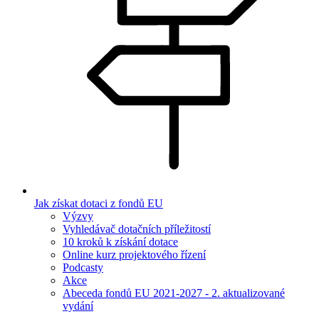
Jak získat dotaci z fondů EU
Výzvy
Vyhledávač dotačních příležitostí
10 kroků k získání dotace
Online kurz projektového řízení
Podcasty
Akce
Abeceda fondů EU 2021-2027 - 2. aktualizované
vydání