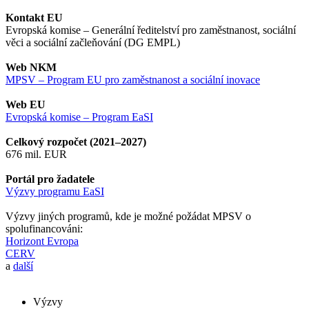
Kontakt EU
Evropská komise – Generální ředitelství pro zaměstnanost, sociální
věci a sociální začleňování (DG EMPL)
Web NKM
MPSV – Program EU pro zaměstnanost a sociální inovace
Web EU
Evropská komise – Program EaSI
Celkový rozpočet (2021–2027)
676 mil. EUR
Portál pro žadatele
Výzvy programu EaSI
Výzvy jiných programů, kde je možné požádat MPSV o
spolufinancováni:
Horizont Evropa
CERV
a
další
Výzvy