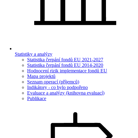
Statistiky a analýzy
Statistika čerpání fondů EU 2021-2027
Statistika čerpání fondů EU 2014-2020
Hodnocení rizik implementace fondů EU
Mapa projektů
Seznam operací (příjemců)
Indikátory - co bylo podpořeno
Evaluace a analýzy (knihovna evaluací)
Publikace