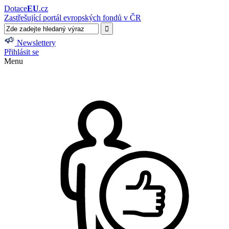
Dotace
EU
.cz
Zastřešující portál evropských fondů v ČR
Newslettery
Přihlásit se
Menu