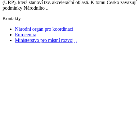
(ÚRP), která stanoví tzv. akcelerační oblasti. K tomu Česko zavazují
podmínky Národního ...
Kontakty
Národní orgán pro koordinaci
Eurocentra
Ministerstvo pro místní rozvoj
