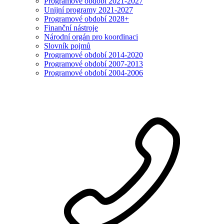
Programové období 2021-2027
Unijní programy 2021-2027
Programové období 2028+
Finanční nástroje
Národní orgán pro koordinaci
Slovník pojmů
Programové období 2014-2020
Programové období 2007-2013
Programové období 2004-2006