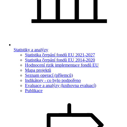
Statistiky a analýzy
Statistika čerpání fondů EU 2021-2027
Statistika čerpání fondů EU 2014-2020
Hodnocení rizik implementace fondů EU
Mapa projektů
Seznam operací (příjemců)
Indikátory - co bylo podpořeno
Evaluace a analýzy (knihovna evaluací)
Publikace