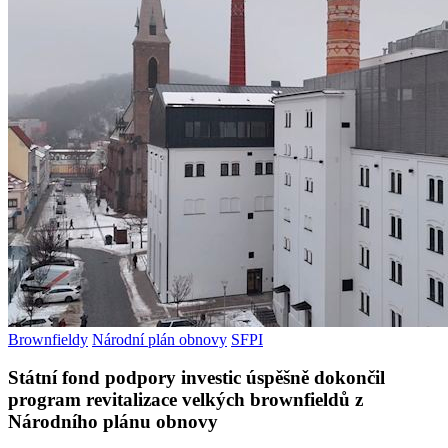
Brownfieldy
Národní plán obnovy
SFPI
Státní fond podpory investic úspěšně dokončil
program revitalizace velkých brownfieldů z
Národního plánu obnovy