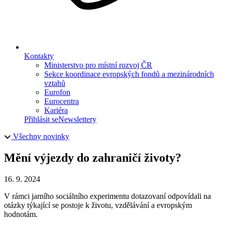
Kontakty
Ministerstvo pro místní rozvoj ČR
Sekce koordinace evropských fondů a mezinárodních
vztahů
Eurofon
Eurocentra
Kariéra
Přihlásit se
Newslettery
Všechny novinky
Mění výjezdy do zahraničí životy?
16. 9. 2024
V rámci jarního sociálního experimentu dotazovaní odpovídali na
otázky týkající se postoje k životu, vzdělávání a evropským
hodnotám.