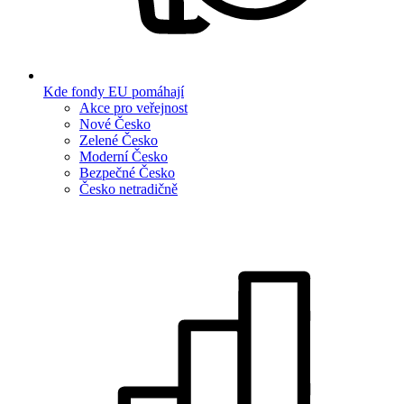
Kde fondy EU pomáhají
Akce pro veřejnost
Nové Česko
Zelené Česko
Moderní Česko
Bezpečné Česko
Česko netradičně