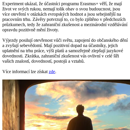
Experiment ukázal, že účastníci programu Erasmus+ věří, že mají
život ve svých rukou, nemají tolik obav o svou budoucnost, jsou
více otevření v otázkách evropských hodnot a jsou sebejistější na
pracovním trhu. Závěry potvrzují to, co bylo zjištěno v předchozích
průzkumech, tedy že zahraniční zkušenost a mezinárodní vzdělávání
opravdu pozitivně mění životy.
Výjezdy posilují otevřenost vůči světu, zapojení do občanského dění
a zvyšují sebevědomí. Mají pozitivní dopad na účastníky, jejich
uplatnění na trhu práce, výši platů a samozřejmě zlepšují jazykové
dovednosti. Zkrátka, zahraniční zkušenost vás ovlivní v celé šíři
vašich znalostí, dovedností, postojů a vztahů.
Více informací lze získat
zde
.