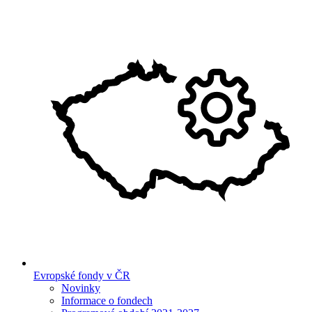
Evropské fondy v ČR
Novinky
Informace o fondech