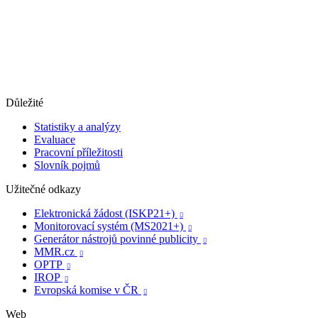
Důležité
Statistiky a analýzy
Evaluace
Pracovní příležitosti
Slovník pojmů
Užitečné odkazy
Elektronická žádost (ISKP21+)

Monitorovací systém (MS2021+)

Generátor nástrojů povinné publicity

MMR.cz

OPTP

IROP

Evropská komise v ČR

Web