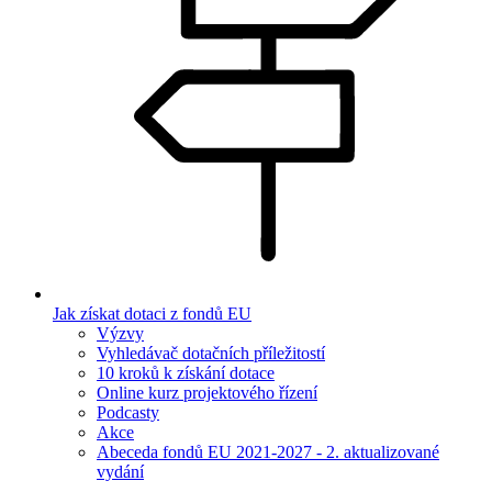
Jak získat dotaci z fondů EU
Výzvy
Vyhledávač dotačních příležitostí
10 kroků k získání dotace
Online kurz projektového řízení
Podcasty
Akce
Abeceda fondů EU 2021-2027 - 2. aktualizované
vydání