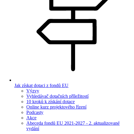
Jak získat dotaci z fondů EU
Výzvy
Vyhledávač dotačních příležitostí
10 kroků k získání dotace
Online kurz projektového řízení
Podcasty
Akce
Abeceda fondů EU 2021-2027 - 2. aktualizované
vydání