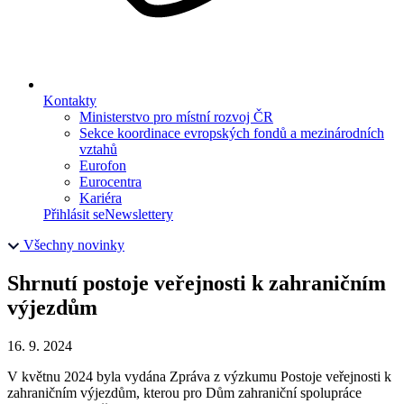
Kontakty
Ministerstvo pro místní rozvoj ČR
Sekce koordinace evropských fondů a mezinárodních
vztahů
Eurofon
Eurocentra
Kariéra
Přihlásit se
Newslettery
Všechny novinky
Shrnutí postoje veřejnosti k zahraničním
výjezdům
16. 9. 2024
V květnu 2024 byla vydána Zpráva z výzkumu Postoje veřejnosti k
zahraničním výjezdům, kterou pro Dům zahraniční spolupráce