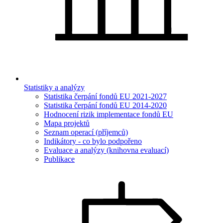
Statistiky a analýzy
Statistika čerpání fondů EU 2021-2027
Statistika čerpání fondů EU 2014-2020
Hodnocení rizik implementace fondů EU
Mapa projektů
Seznam operací (příjemců)
Indikátory - co bylo podpořeno
Evaluace a analýzy (knihovna evaluací)
Publikace