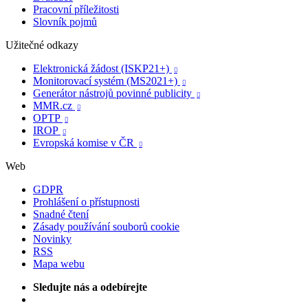
Pracovní příležitosti
Slovník pojmů
Užitečné odkazy
Elektronická žádost (ISKP21+)

Monitorovací systém (MS2021+)

Generátor nástrojů povinné publicity

MMR.cz

OPTP

IROP

Evropská komise v ČR

Web
GDPR
Prohlášení o přístupnosti
Snadné čtení
Zásady používání souborů cookie
Novinky
RSS
Mapa webu
Sledujte nás a odebírejte