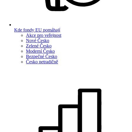
Kde fondy EU pomáhají
Akce pro veřejnost
Nové Česko
Zelené Česko
Moderní Česko
Bezpečné Česko
Česko netradičně