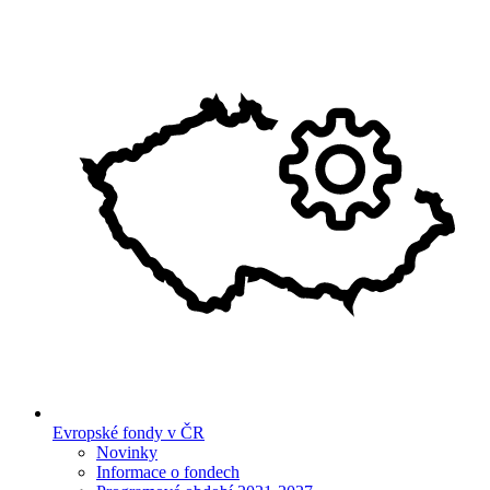
Evropské fondy v ČR
Novinky
Informace o fondech