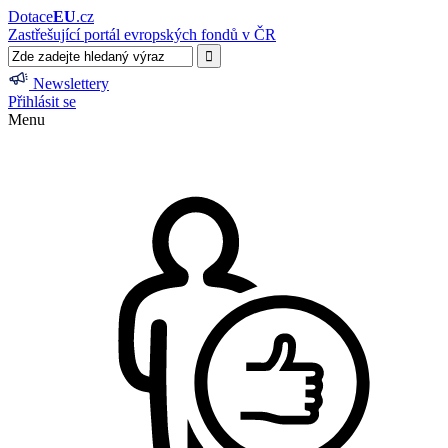
Dotace
EU
.cz
Zastřešující portál evropských fondů v ČR
Newslettery
Přihlásit se
Menu