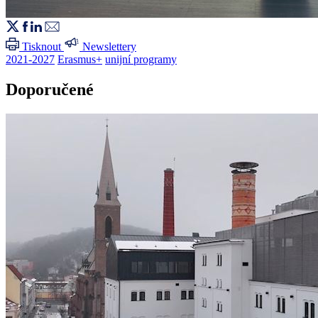
Tisknout
Newslettery
2021-2027
Erasmus+
unijní programy
Doporučené