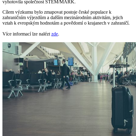
vyhotovila společnost STEM/MARK.
Cílem výzkumu bylo zmapovat postoje české populace k
zahraničním výjezdům a dalším mezinárodním aktivitám, jejich
vztah k evropským hodnotám a povědomí o krajanech v zahraničí.
Více informací lze nalézt
zde
.