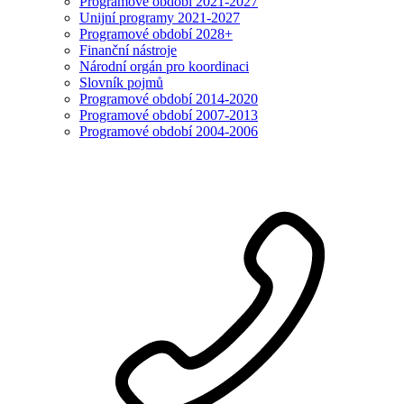
Programové období 2021-2027
Unijní programy 2021-2027
Programové období 2028+
Finanční nástroje
Národní orgán pro koordinaci
Slovník pojmů
Programové období 2014-2020
Programové období 2007-2013
Programové období 2004-2006