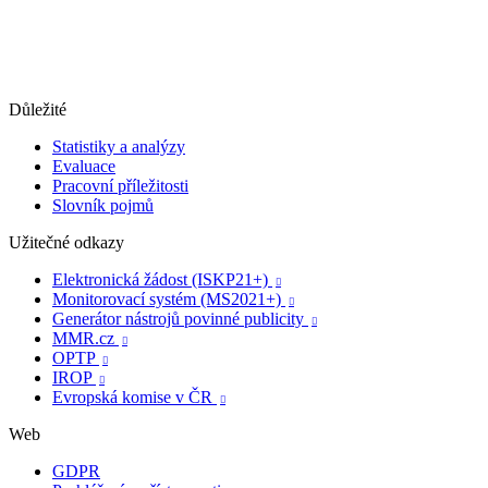
Důležité
Statistiky a analýzy
Evaluace
Pracovní příležitosti
Slovník pojmů
Užitečné odkazy
Elektronická žádost (ISKP21+)

Monitorovací systém (MS2021+)

Generátor nástrojů povinné publicity

MMR.cz

OPTP

IROP

Evropská komise v ČR

Web
GDPR