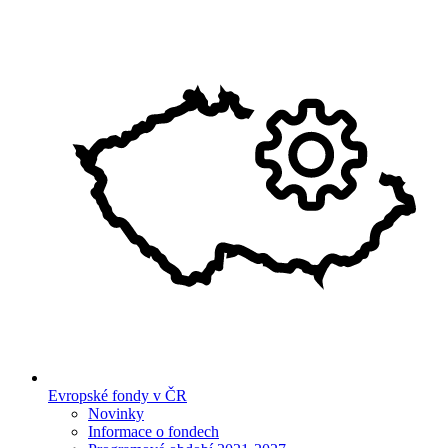
Evropské fondy v ČR
Novinky
Informace o fondech