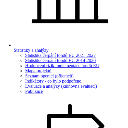
Statistiky a analýzy
Statistika čerpání fondů EU 2021-2027
Statistika čerpání fondů EU 2014-2020
Hodnocení rizik implementace fondů EU
Mapa projektů
Seznam operací (příjemců)
Indikátory - co bylo podpořeno
Evaluace a analýzy (knihovna evaluací)
Publikace