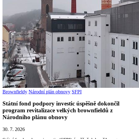
Brownfieldy
Národní plán obnovy
SFPI
Státní fond podpory investic úspěšně dokončil
program revitalizace velkých brownfieldů z
Národního plánu obnovy
30. 7. 2026