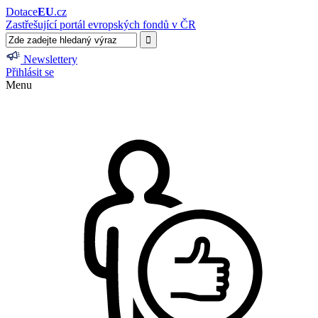
Dotace
EU
.cz
Zastřešující portál evropských fondů v ČR
Newslettery
Přihlásit se
Menu