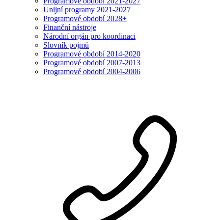
Programové období 2021-2027
Unijní programy 2021-2027
Programové období 2028+
Finanční nástroje
Národní orgán pro koordinaci
Slovník pojmů
Programové období 2014-2020
Programové období 2007-2013
Programové období 2004-2006