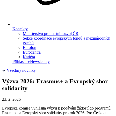
Kontakty
Ministerstvo pro místní rozvoj ČR
Sekce koordinace evropských fondů a mezinárodních
vztahů
Eurofon
Eurocentra
Kariéra
Přihlásit se
Newslettery
Všechny novinky
Výzva 2026: Erasmus+ a Evropský sbor
solidarity
23. 2. 2026
Evropská komise vyhlásila výzvu k podávání žádostí do programů
Erasmus+ a Evropský sbor solidarity pro rok 2026. Pro Českou