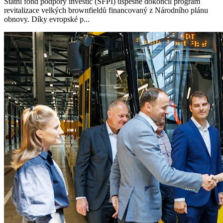
Státní fond podpory investic (SFPI) úspěšně dokončil program
revitalizace velkých brownfieldů financovaný z Národního plánu
obnovy. Díky evropské p...