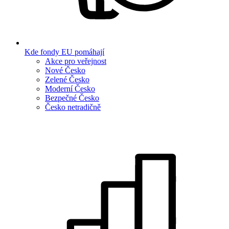
Kde fondy EU pomáhají
Akce pro veřejnost
Nové Česko
Zelené Česko
Moderní Česko
Bezpečné Česko
Česko netradičně