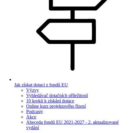
Jak získat dotaci z fondů EU
Výzvy
Vyhledávač dotačních příležitostí
10 kroků k získání dotace
Online kurz projektového řízení
Podcasty
Akce
Abeceda fondů EU 2021-2027 - 2. aktualizované
vydání