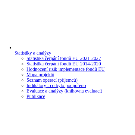
Statistiky a analýzy
Statistika čerpání fondů EU 2021-2027
Statistika čerpání fondů EU 2014-2020
Hodnocení rizik implementace fondů EU
Mapa projektů
Seznam operací (příjemců)
Indikátory - co bylo podpořeno
Evaluace a analýzy (knihovna evaluací)
Publikace