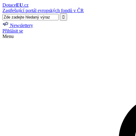
Dotace
EU
.cz
Zastřešující portál evropských fondů v ČR
Newslettery
Přihlásit se
Menu