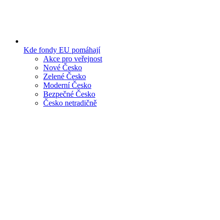
Kde fondy EU pomáhají
Akce pro veřejnost
Nové Česko
Zelené Česko
Moderní Česko
Bezpečné Česko
Česko netradičně