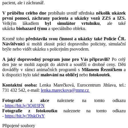
pacient, ale i záchranář.
V průběhu celého dne
probíhalo uvnitř střediska
několik ukázek
první pomoci, záchrany pacienta a ukázky vozů ZZS a IZS.
Velkým lákadlem
byl
simulátor vrtulníku
, ale také
ukázka
biohazard týmu
a speciálního obleku.
Kromě toho
představila svou činnost a ukázky také Policie ČR.
Návštěvníci
si mohli zkusit práci dopravního policisty, simulační
brýle nebo vidět ukázku s policejním psovodem.
A jaký doprovodný program jsme pro Vás připravili?
Po celý
den jste se mohli zapojit do aktivit a soutěží o drobné ceny. Děti
dováděly v rámci animačních programů s
Milanem Řezníčkem
a
k dispozici bylo také
malování na obličej
nebo
fotokoutek
.
Kontaktní osoba:
Lenka Marečková, Eurocentrum Jihlava, tel.:
731 432 542, e-mail:
lenka.mareckova@mmr.cz
Fotografie z akce
naleznete na tomto odkazu
-
https://bit.ly/3Qi03FN
Fotografie z fotokoutku
naleznete na tomto odkazu
-
https://bit.ly/39skOxY
Připojené soubory