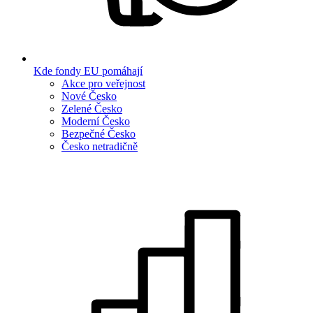
Kde fondy EU pomáhají
Akce pro veřejnost
Nové Česko
Zelené Česko
Moderní Česko
Bezpečné Česko
Česko netradičně