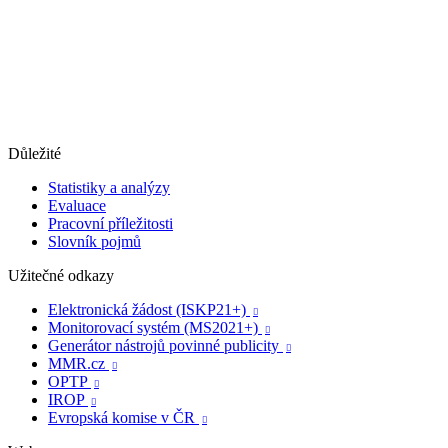
Důležité
Statistiky a analýzy
Evaluace
Pracovní příležitosti
Slovník pojmů
Užitečné odkazy
Elektronická žádost (ISKP21+)

Monitorovací systém (MS2021+)

Generátor nástrojů povinné publicity

MMR.cz

OPTP

IROP

Evropská komise v ČR
