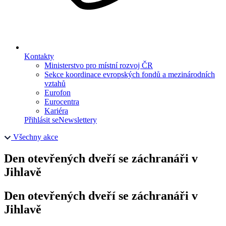
Kontakty
Ministerstvo pro místní rozvoj ČR
Sekce koordinace evropských fondů a mezinárodních
vztahů
Eurofon
Eurocentra
Kariéra
Přihlásit se
Newslettery
Všechny akce
Den otevřených dveří se záchranáři v
Jihlavě
Den otevřených dveří se záchranáři v
Jihlavě