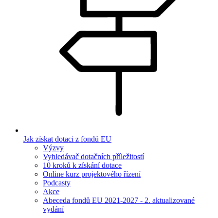
Jak získat dotaci z fondů EU
Výzvy
Vyhledávač dotačních příležitostí
10 kroků k získání dotace
Online kurz projektového řízení
Podcasty
Akce
Abeceda fondů EU 2021-2027 - 2. aktualizované
vydání