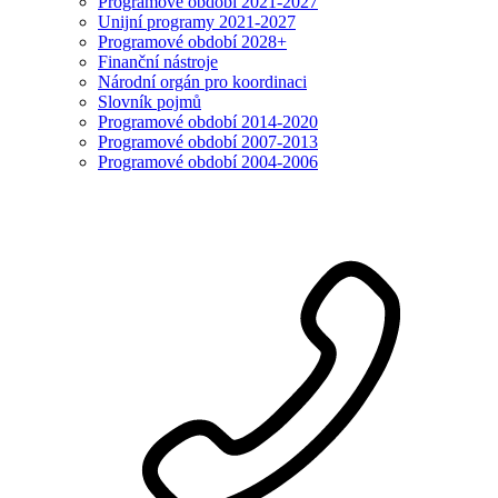
Programové období 2021-2027
Unijní programy 2021-2027
Programové období 2028+
Finanční nástroje
Národní orgán pro koordinaci
Slovník pojmů
Programové období 2014-2020
Programové období 2007-2013
Programové období 2004-2006