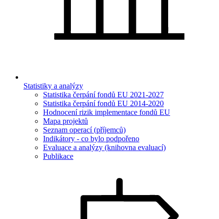
Statistiky a analýzy
Statistika čerpání fondů EU 2021-2027
Statistika čerpání fondů EU 2014-2020
Hodnocení rizik implementace fondů EU
Mapa projektů
Seznam operací (příjemců)
Indikátory - co bylo podpořeno
Evaluace a analýzy (knihovna evaluací)
Publikace