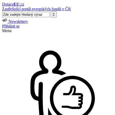
Dotace
EU
.cz
Zastřešující portál evropských fondů v ČR
Newslettery
Přihlásit se
Menu