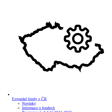
Evropské fondy v ČR
Novinky
Informace o fondech