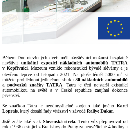
Během Dne otevřených dveří měli návštěvníci možnost bezplatně
navštívit
unikátní expozici nákladních automobilů TATRA
v Kopřivnici.
Muzeum vzniklo rekonstrukcí bývalé slévárny a je
2
otevřeno teprve od listopadu 2021. Na ploše téměř 5000 m
si
můžete prohlédnout jedinečnou sbírku
80 nákladních automobilů
a podvozků značky TATRA.
Tatra je třetí nejstarší existující
automobilkou na světě a v České republice zaujímá dokonce
prvenství.
Se značkou Tatra je neodmyslitelně spojeno také jméno
Karel
Loprais
, který dosáhl řady vítězství v závodě
Rallye Dakar
.
Jistě znáte také vlak
Slovenská strela
. Tento vůz přepravoval od
roku 1936 cestující z Bratislavy do Prahy za neuvěřitelné 4 hodiny a