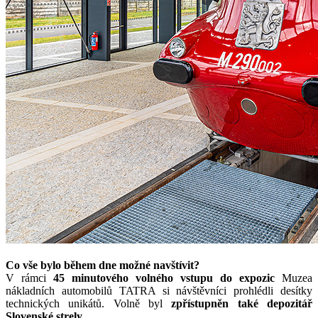
Co vše bylo během dne možné navštívit?
V rámci
45 minutového volného vstupu do expozic
Muzea
nákladních automobilů TATRA si návštěvníci prohlédli desítky
technických unikátů. Volně byl
zpřístupněn také depozitář
Slovenské strely.