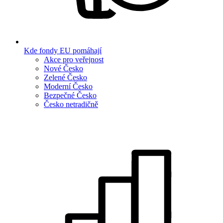
Kde fondy EU pomáhají
Akce pro veřejnost
Nové Česko
Zelené Česko
Moderní Česko
Bezpečné Česko
Česko netradičně