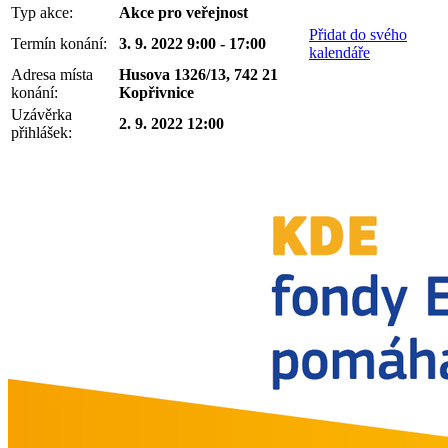
Typ akce:
Akce pro veřejnost
Přidat do svého
Termín konání:
3. 9. 2022 9:00 - 17:00
kalendáře
Adresa místa
Husova 1326/13, 742 21
konání:
Kopřivnice
Uzávěrka
2. 9. 2022 12:00
přihlášek: