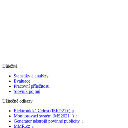
Důležité
Statistiky a analýzy
Evaluace
Pracovní příležitosti
Slovník pojmů
Užitečné odkazy
Elektronická žádost (ISKP21+)

Monitorovací systém (MS2021+)

Generátor nástrojů povinné publicity

MMR.cz
