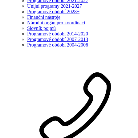
Programové období 2021-2027
Unijní programy 2021-2027
Programové období 2028+
Finanční nástroje
Národní orgán pro koordinaci
Slovník pojmů
Programové období 2014-2020
Programové období 2007-2013
Programové období 2004-2006