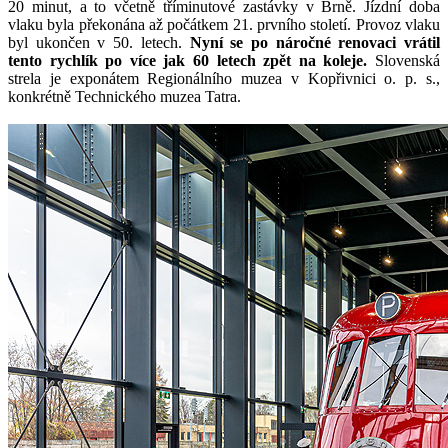
20 minut, a to včetně tříminutové zastávky v Brně. Jízdní doba
vlaku byla překonána až počátkem 21. prvního století. Provoz vlaku
byl ukončen v 50. letech.
Nyní se po náročné renovaci vrátil
tento rychlík po více jak 60 letech zpět na koleje.
Slovenská
strela je exponátem Regionálního muzea v Kopřivnici o. p. s.,
konkrétně Technického muzea Tatra.