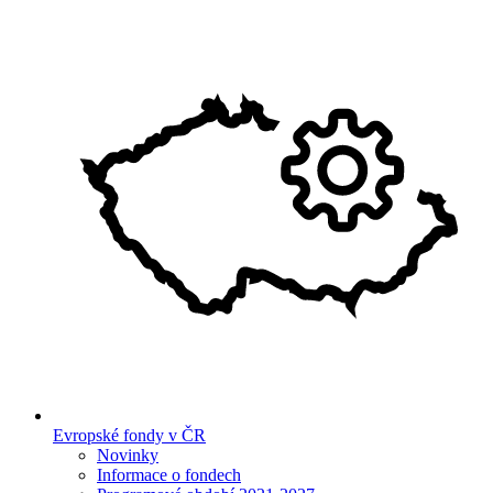
Evropské fondy v ČR
Novinky
Informace o fondech