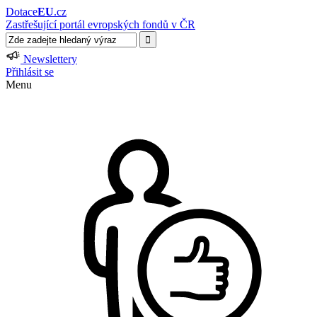
Dotace
EU
.cz
Zastřešující portál evropských fondů v ČR
Newslettery
Přihlásit se
Menu