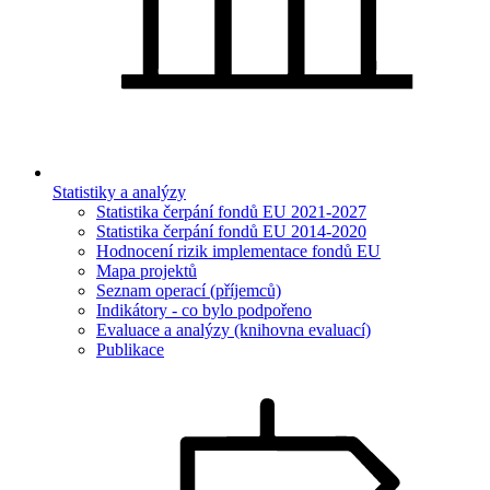
Statistiky a analýzy
Statistika čerpání fondů EU 2021-2027
Statistika čerpání fondů EU 2014-2020
Hodnocení rizik implementace fondů EU
Mapa projektů
Seznam operací (příjemců)
Indikátory - co bylo podpořeno
Evaluace a analýzy (knihovna evaluací)
Publikace