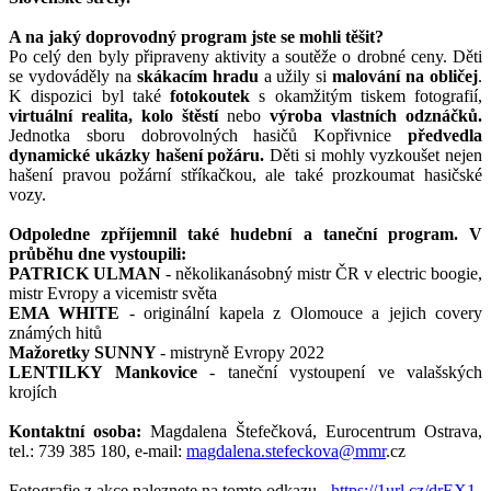
A na jaký doprovodný program jste se mohli těšit?
Po celý den byly připraveny aktivity a soutěže o drobné ceny. Děti
se vydováděly na
skákacím hradu
a užily si
malování na obličej
.
K dispozici byl také
fotokoutek
s okamžitým tiskem fotografií,
virtuální realita, kolo štěstí
nebo
výroba vlastních odznáčků.
Jednotka sboru dobrovolných hasičů Kopřivnice
předvedla
dynamické ukázky hašení požáru.
Děti si mohly vyzkoušet nejen
hašení pravou požární stříkačkou, ale také prozkoumat hasičské
vozy.
Odpoledne zpříjemnil také hudební a taneční program. V
průběhu dne vystoupili:
PATRICK ULMAN
- několikanásobný mistr ČR v electric boogie,
mistr Evropy a vicemistr světa
EMA WHITE
- originální kapela z Olomouce a jejich covery
známých hitů
Mažoretky SUNNY
- mistryně Evropy 2022
LENTILKY Mankovice
- taneční vystoupení ve valašských
krojích
Kontaktní osoba:
Magdalena Štefečková, Eurocentrum Ostrava,
tel.: 739 385 180, e-mail:
magdalena.stefeckova@mmr
.cz
Fotografie z akce naleznete na tomto odkazu -
https://1url.cz/drEX1