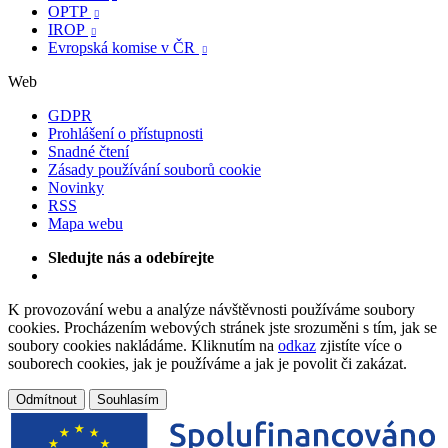
OPTP

IROP

Evropská komise v ČR

Web
GDPR
Prohlášení o přístupnosti
Snadné čtení
Zásady používání souborů cookie
Novinky
RSS
Mapa webu
Sledujte nás a odebírejte
K provozování webu a analýze návštěvnosti používáme soubory
cookies. Procházením webových stránek jste srozuměni s tím, jak se
soubory cookies nakládáme. Kliknutím na
odkaz
zjistíte více o
souborech cookies, jak je používáme a jak je povolit či zakázat.
Odmítnout
Souhlasím