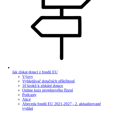
Jak získat dotaci z fondů EU
Výzvy
Vyhledávač dotačních příležitostí
10 kroků k získání dotace
Online kurz projektového řízení
Podcasty
Akce
Abeceda fondů EU 2021-2027 - 2. aktualizované
vydání