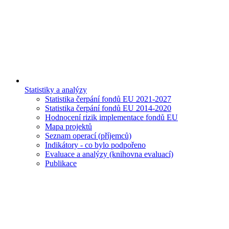
Statistiky a analýzy
Statistika čerpání fondů EU 2021-2027
Statistika čerpání fondů EU 2014-2020
Hodnocení rizik implementace fondů EU
Mapa projektů
Seznam operací (příjemců)
Indikátory - co bylo podpořeno
Evaluace a analýzy (knihovna evaluací)
Publikace