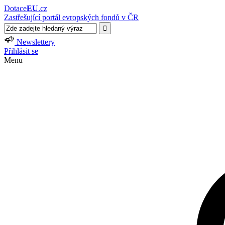
Dotace
EU
.cz
Zastřešující portál evropských fondů v ČR
Newslettery
Přihlásit se
Menu