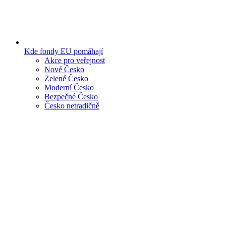
Kde fondy EU pomáhají
Akce pro veřejnost
Nové Česko
Zelené Česko
Moderní Česko
Bezpečné Česko
Česko netradičně