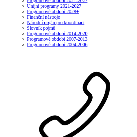
Programové období 2021-2027
Unijní programy 2021-2027
Programové období 2028+
Finanční nástroje
Národní orgán pro koordinaci
Slovník pojmů
Programové období 2014-2020
Programové období 2007-2013
Programové období 2004-2006