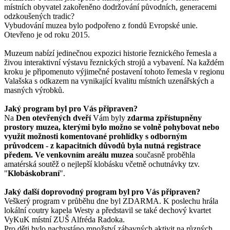
místních obyvatel zakořeněno dodržování původních, generacemi
odzkoušených tradic?
Vybudování muzea bylo podpořeno z fondů Evropské unie.
Otevřeno je od roku 2015.
Muzeum nabízí jedinečnou expozici historie řeznického řemesla a
živou interaktivní výstavu řeznických strojů a vybavení. Na každém
kroku je připomenuto výjimečné postavení tohoto řemesla v regionu
Valašska s odkazem na vynikající kvalitu místních uzenářských a
masných výrobků.
Jaký program byl pro Vás připraven?
Na
Den otevřených dveří
Vám byly
zdarma zpřístupněny
prostory muzea,
kterými bylo možno se volně pohybovat nebo
využít možnosti komentované prohlídky s odborným
průvodcem - z kapacitních důvodů byla nutná registrace
předem
. Ve venkovním areálu muzea
současně proběhla
amatérská soutěž o nejlepší klobásku včetně ochutnávky tzv.
"
Klobáskobraní
".
Jaký další doprovodný program byl pro Vás připraven?
Veškerý program v průběhu dne byl ZDARMA. K poslechu hrála
lokální coutry kapela Westy a představil se také dechový kvartet
VyKuK místní ZUŠ Alfréda Radoka.
Pro děti bylo nachystáno množství zábavných aktivit na různých