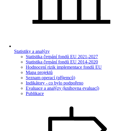
Statistiky a analýzy
Statistika čerpání fondů EU 2021-2027
Statistika čerpání fondů EU 2014-2020
Hodnocení rizik implementace fondů EU
Mapa projektů
Seznam operací (příjemců)
Indikátory - co bylo podpořeno
Evaluace a analýzy (knihovna evaluací)
Publikace