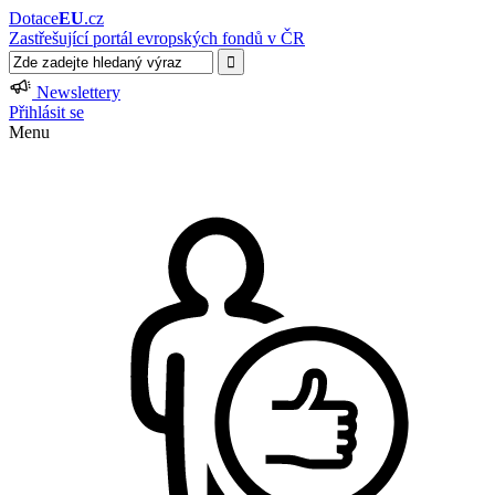
Dotace
EU
.cz
Zastřešující portál evropských fondů v ČR
Newslettery
Přihlásit se
Menu