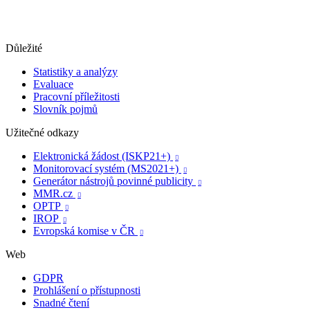
Důležité
Statistiky a analýzy
Evaluace
Pracovní příležitosti
Slovník pojmů
Užitečné odkazy
Elektronická žádost (ISKP21+)

Monitorovací systém (MS2021+)

Generátor nástrojů povinné publicity

MMR.cz

OPTP

IROP

Evropská komise v ČR

Web
GDPR
Prohlášení o přístupnosti
Snadné čtení