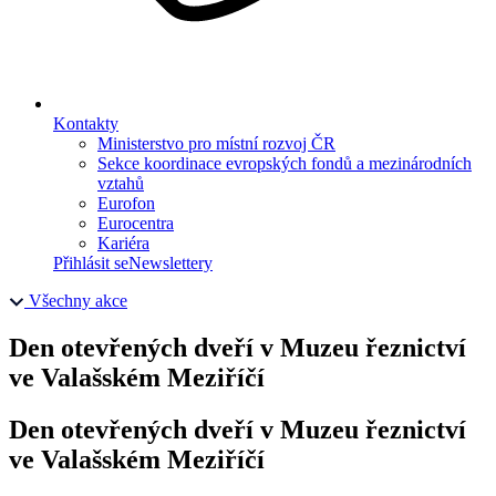
Kontakty
Ministerstvo pro místní rozvoj ČR
Sekce koordinace evropských fondů a mezinárodních
vztahů
Eurofon
Eurocentra
Kariéra
Přihlásit se
Newslettery
Všechny akce
Den otevřených dveří v Muzeu řeznictví
ve Valašském Meziříčí
Den otevřených dveří v Muzeu řeznictví
ve Valašském Meziříčí