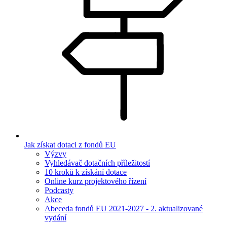
Jak získat dotaci z fondů EU
Výzvy
Vyhledávač dotačních příležitostí
10 kroků k získání dotace
Online kurz projektového řízení
Podcasty
Akce
Abeceda fondů EU 2021-2027 - 2. aktualizované
vydání