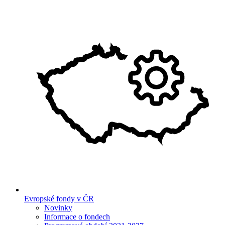
Evropské fondy v ČR
Novinky
Informace o fondech