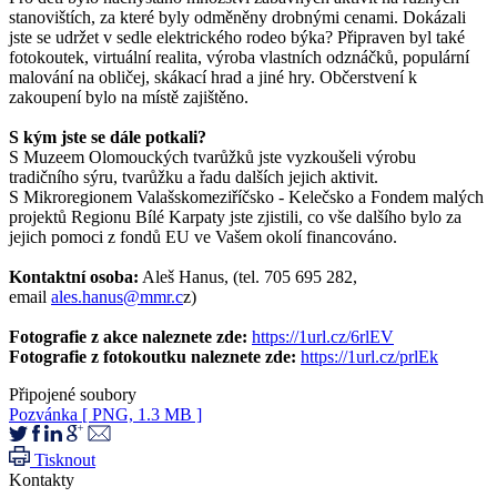
stanovištích, za které byly odměněny drobnými cenami. Dokázali
jste se udržet v sedle elektrického rodeo býka? Připraven byl také
fotokoutek, virtuální realita, výroba vlastních odznáčků, populární
malování na obličej, skákací hrad a jiné hry. Občerstvení k
zakoupení bylo na místě zajištěno.
S kým jste se dále potkali?
S Muzeem Olomouckých tvarůžků jste vyzkoušeli výrobu
tradičního sýru, tvarůžku a řadu dalších jejich aktivit.
S Mikroregionem Valašskomeziříčsko - Kelečsko a Fondem malých
projektů Regionu Bílé Karpaty jste zjistili, co vše dalšího bylo za
jejich pomoci z fondů EU ve Vašem okolí financováno.
Kontaktní osoba:
Aleš Hanus, (tel. 705 695 282,
email
ales.hanus@mmr.c
z)
Fotografie z akce naleznete zde:
https://1url.cz/6rlEV
Fotografie z fotokoutku naleznete zde:
https://1url.cz/prlEk
Připojené soubory
Pozvánka
[ PNG, 1.3 MB ]
Tisknout
Kontakty