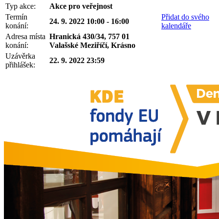
Typ akce:
Akce pro veřejnost
Termín
Přidat do svého
24. 9. 2022 10:00 - 16:00
konání:
kalendáře
Adresa místa
Hranická 430/34, 757 01
konání:
Valašské Meziříčí, Krásno
Uzávěrka
22. 9. 2022 23:59
přihlášek: