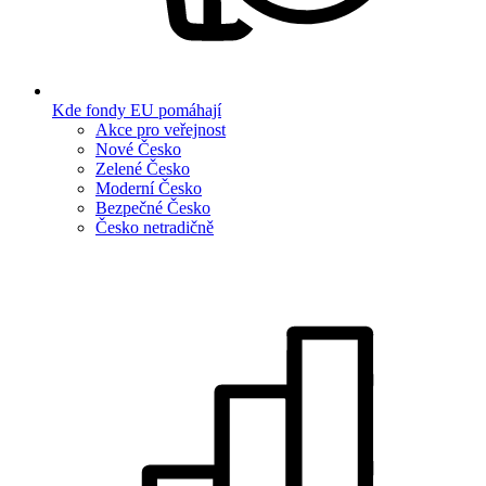
Kde fondy EU pomáhají
Akce pro veřejnost
Nové Česko
Zelené Česko
Moderní Česko
Bezpečné Česko
Česko netradičně