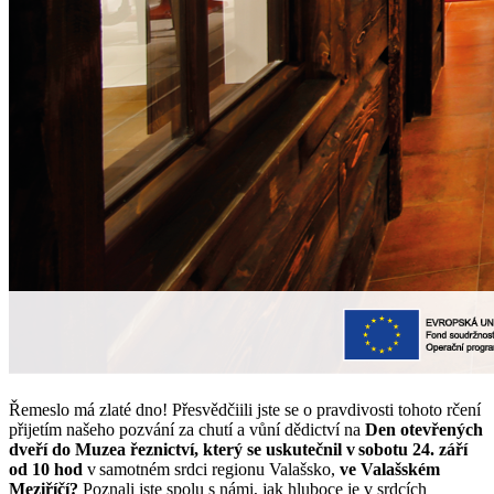
Řemeslo má zlaté dno! Přesvědčiili jste se o pravdivosti tohoto rčení
přijetím našeho pozvání za chutí a vůní dědictví na
Den otevřených
dveří do Muzea řeznictví, který se uskutečnil v sobotu 24. září
od 10 hod
v samotném srdci regionu Valašsko,
ve Valašském
Meziříčí?
Poznali jste spolu s námi, jak hluboce je v srdcích