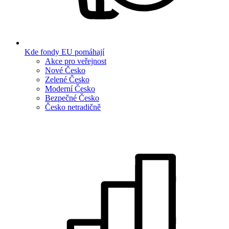
Kde fondy EU pomáhají
Akce pro veřejnost
Nové Česko
Zelené Česko
Moderní Česko
Bezpečné Česko
Česko netradičně