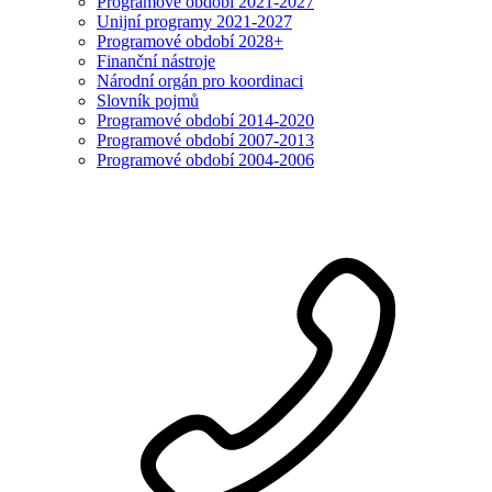
Programové období 2021-2027
Unijní programy 2021-2027
Programové období 2028+
Finanční nástroje
Národní orgán pro koordinaci
Slovník pojmů
Programové období 2014-2020
Programové období 2007-2013
Programové období 2004-2006