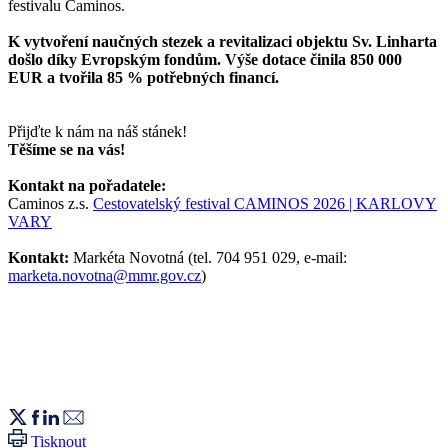
festivalu Caminos.
K vytvoření naučných stezek a revitalizaci objektu Sv. Linharta
došlo díky Evropským fondům. Výše dotace činila 850 000
EUR a tvořila 85 % potřebných financí.
Přijďte k nám na náš stánek!
Těšíme se na vás!
Kontakt na pořadatele:
Caminos z.s.
Cestovatelský festival CAMINOS 2026 | KARLOVY
VARY
Kontakt:
Markéta Novotná (tel. 704 951 029, e-mail:
marketa.novotna@mmr.gov.cz
)
Tisknout