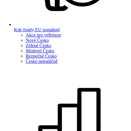
Kde fondy EU pomáhají
Akce pro veřejnost
Nové Česko
Zelené Česko
Moderní Česko
Bezpečné Česko
Česko netradičně