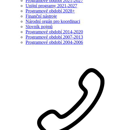
Programové období 2021-2027
Unijní programy 2021-2027
Programové období 2028+
Finanční nástroje
Národní orgán pro koordinaci
Slovník pojmů
Programové období 2014-2020
Programové období 2007-2013
Programové období 2004-2006