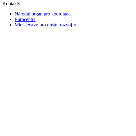
Kontakty
Národní orgán pro koordinaci
Eurocentra
Ministerstvo pro místní rozvoj
