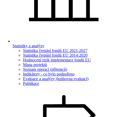
Statistiky a analýzy
Statistika čerpání fondů EU 2021-2027
Statistika čerpání fondů EU 2014-2020
Hodnocení rizik implementace fondů EU
Mapa projektů
Seznam operací (příjemců)
Indikátory - co bylo podpořeno
Evaluace a analýzy (knihovna evaluací)
Publikace