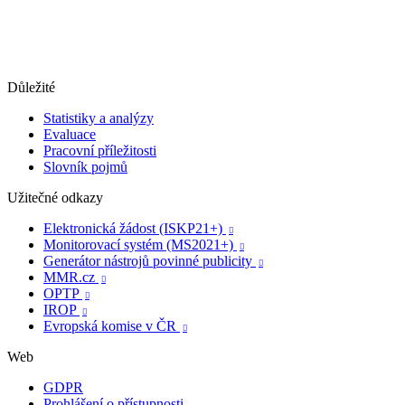
Důležité
Statistiky a analýzy
Evaluace
Pracovní příležitosti
Slovník pojmů
Užitečné odkazy
Elektronická žádost (ISKP21+)

Monitorovací systém (MS2021+)

Generátor nástrojů povinné publicity

MMR.cz

OPTP

IROP

Evropská komise v ČR

Web
GDPR
Prohlášení o přístupnosti