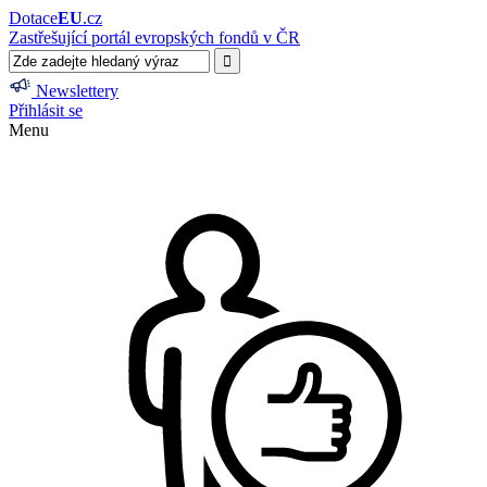
Dotace
EU
.cz
Zastřešující portál evropských fondů v ČR
Newslettery
Přihlásit se
Menu