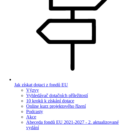
Jak získat dotaci z fondů EU
Výzvy
Vyhledávač dotačních příležitostí
10 kroků k získání dotace
Online kurz projektového řízení
Podcasty
Akce
Abeceda fondů EU 2021-2027 - 2. aktualizované
vydání