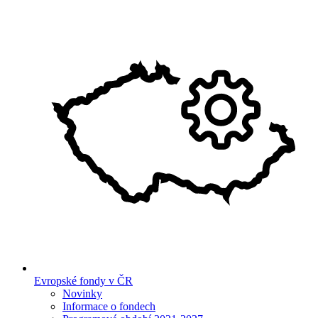
Evropské fondy v ČR
Novinky
Informace o fondech