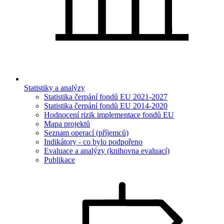
Statistiky a analýzy
Statistika čerpání fondů EU 2021-2027
Statistika čerpání fondů EU 2014-2020
Hodnocení rizik implementace fondů EU
Mapa projektů
Seznam operací (příjemců)
Indikátory - co bylo podpořeno
Evaluace a analýzy (knihovna evaluací)
Publikace