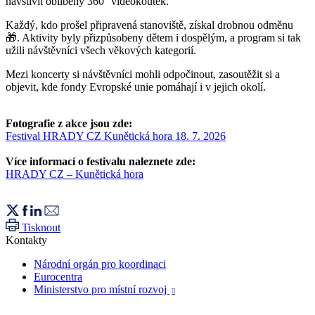
navštívit oblíbený 360° videokoutek.
Každý, kdo prošel připravená stanoviště, získal drobnou odměnu
🎁. Aktivity byly přizpůsobeny dětem i dospělým, a program si tak
užili návštěvníci všech věkových kategorií.
Mezi koncerty si návštěvníci mohli odpočinout, zasoutěžit si a
objevit, kde fondy Evropské unie pomáhají i v jejich okolí.
Fotografie z akce jsou zde:
Festival HRADY CZ Kunětická hora 18. 7. 2026
Více informací o festivalu naleznete zde:
HRADY CZ – Kunětická hora
Tisknout
Kontakty
Národní orgán pro koordinaci
Eurocentra
Ministerstvo pro místní rozvoj
