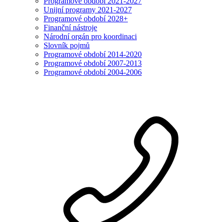
Programové období 2021-2027
Unijní programy 2021-2027
Programové období 2028+
Finanční nástroje
Národní orgán pro koordinaci
Slovník pojmů
Programové období 2014-2020
Programové období 2007-2013
Programové období 2004-2006