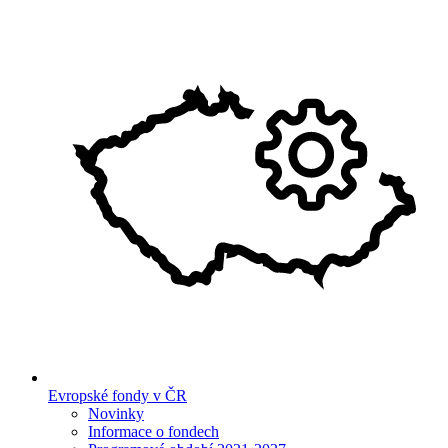
Evropské fondy v ČR
Novinky
Informace o fondech