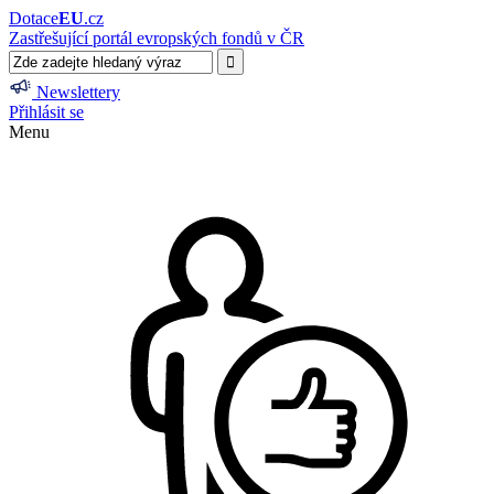
Dotace
EU
.cz
Zastřešující portál evropských fondů v ČR
Newslettery
Přihlásit se
Menu