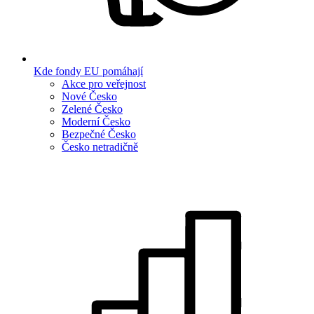
Kde fondy EU pomáhají
Akce pro veřejnost
Nové Česko
Zelené Česko
Moderní Česko
Bezpečné Česko
Česko netradičně