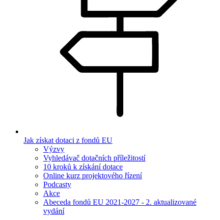
Jak získat dotaci z fondů EU
Výzvy
Vyhledávač dotačních příležitostí
10 kroků k získání dotace
Online kurz projektového řízení
Podcasty
Akce
Abeceda fondů EU 2021-2027 - 2. aktualizované
vydání