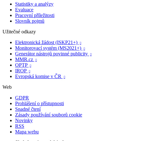
Statistiky a analýzy
Evaluace
Pracovní příležitosti
Slovník pojmů
Užitečné odkazy
Elektronická žádost (ISKP21+)

Monitorovací systém (MS2021+)

Generátor nástrojů povinné publicity

MMR.cz

OPTP

IROP

Evropská komise v ČR

Web
GDPR
Prohlášení o přístupnosti
Snadné čtení
Zásady používání souborů cookie
Novinky
RSS
Mapa webu