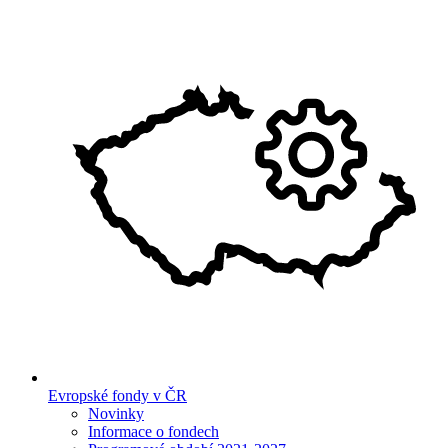
Evropské fondy v ČR
Novinky
Informace o fondech