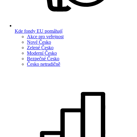
Kde fondy EU pomáhají
Akce pro veřejnost
Nové Česko
Zelené Česko
Moderní Česko
Bezpečné Česko
Česko netradičně