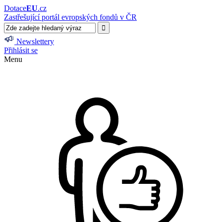
Dotace
EU
.cz
Zastřešující portál evropských fondů v ČR
Newslettery
Přihlásit se
Menu