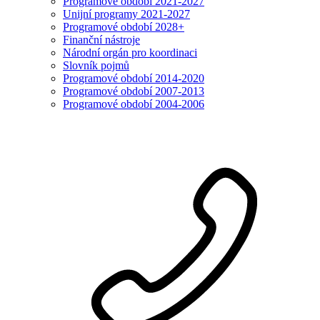
Programové období 2021-2027
Unijní programy 2021-2027
Programové období 2028+
Finanční nástroje
Národní orgán pro koordinaci
Slovník pojmů
Programové období 2014-2020
Programové období 2007-2013
Programové období 2004-2006