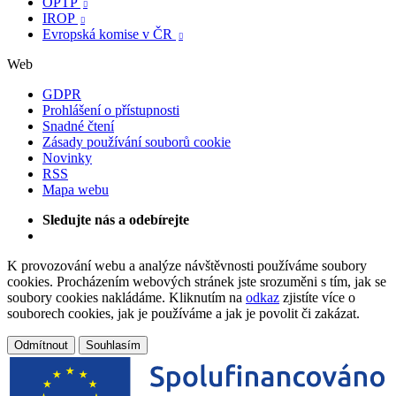
OPTP

IROP

Evropská komise v ČR

Web
GDPR
Prohlášení o přístupnosti
Snadné čtení
Zásady používání souborů cookie
Novinky
RSS
Mapa webu
Sledujte nás a odebírejte
K provozování webu a analýze návštěvnosti používáme soubory
cookies. Procházením webových stránek jste srozuměni s tím, jak se
soubory cookies nakládáme. Kliknutím na
odkaz
zjistíte více o
souborech cookies, jak je používáme a jak je povolit či zakázat.
Odmítnout
Souhlasím