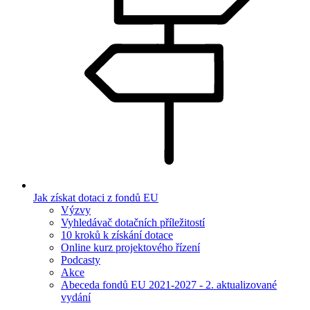
Jak získat dotaci z fondů EU
Výzvy
Vyhledávač dotačních příležitostí
10 kroků k získání dotace
Online kurz projektového řízení
Podcasty
Akce
Abeceda fondů EU 2021-2027 - 2. aktualizované
vydání