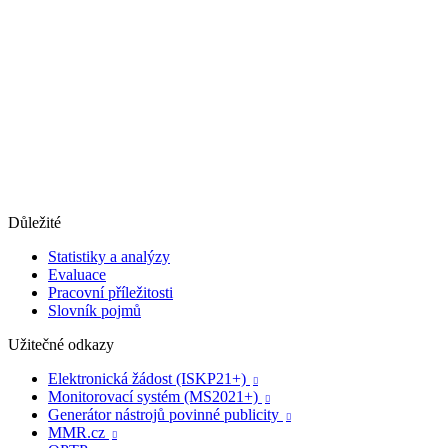
Důležité
Statistiky a analýzy
Evaluace
Pracovní příležitosti
Slovník pojmů
Užitečné odkazy
Elektronická žádost (ISKP21+)

Monitorovací systém (MS2021+)

Generátor nástrojů povinné publicity

MMR.cz
