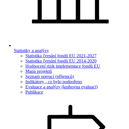
Statistiky a analýzy
Statistika čerpání fondů EU 2021-2027
Statistika čerpání fondů EU 2014-2020
Hodnocení rizik implementace fondů EU
Mapa projektů
Seznam operací (příjemců)
Indikátory - co bylo podpořeno
Evaluace a analýzy (knihovna evaluací)
Publikace