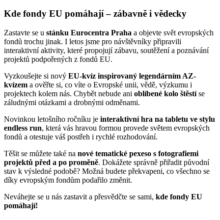
Kde fondy EU pomáhají – zábavně i vědecky
Zastavte se u
stánku Eurocentra Praha
a objevte svět evropských
fondů trochu jinak. I letos jsme pro návštěvníky připravili
interaktivní aktivity, které propojují zábavu, soutěžení a poznávání
projektů podpořených z fondů EU.
Vyzkoušejte si nový
EU-kvíz inspirovaný legendárním AZ-
kvízem
a ověřte si, co víte o Evropské unii, vědě, výzkumu i
projektech kolem nás. Chybět nebude ani
oblíbené kolo štěstí
se
záludnými otázkami a drobnými odměnami.
Novinkou letošního ročníku je
interaktivní hra na tabletu ve stylu
endless run
, která vás hravou formou provede světem evropských
fondů a otestuje váš postřeh i rychlé rozhodování.
Těšit se můžete také na
nové tematické pexeso s fotografiemi
projektů před a po proměně
. Dokážete správně přiřadit původní
stav k výsledné podobě? Možná budete překvapeni, co všechno se
díky evropským fondům podařilo změnit.
Neváhejte se u nás zastavit a přesvědčte se sami,
kde fondy EU
pomáhají!