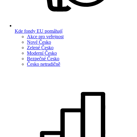
Kde fondy EU pomáhají
Akce pro veřejnost
Nové Česko
Zelené Česko
Moderní Česko
Bezpečné Česko
Česko netradičně