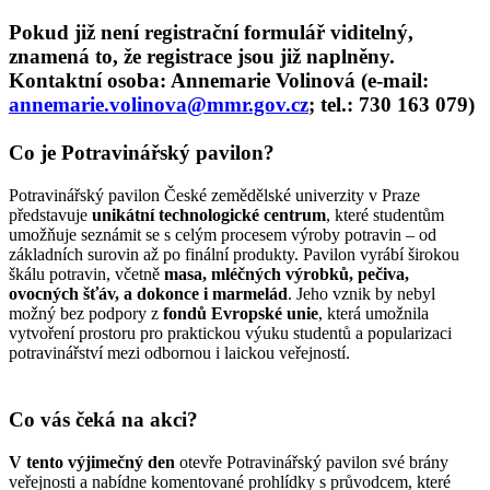
Pokud již není registrační formulář viditelný,
znamená to, že registrace jsou již naplněny.
Kontaktní osoba:
Annemarie Volinová (e-mail:
annemarie.volinova@mmr.gov.cz
; tel.: 730 163 079)
Co je Potravinářský pavilon?
Potravinářský pavilon České zemědělské univerzity v Praze
představuje
unikátní technologické centrum
, které studentům
umožňuje seznámit se s celým procesem výroby potravin – od
základních surovin až po finální produkty. Pavilon vyrábí širokou
škálu potravin, včetně
masa, mléčných výrobků, pečiva,
ovocných šťáv, a dokonce i marmelád
. Jeho vznik by nebyl
možný bez podpory z
fondů Evropské unie
, která umožnila
vytvoření prostoru pro praktickou výuku studentů a popularizaci
potravinářství mezi odbornou i laickou veřejností.
Co vás čeká na akci?
V tento výjimečný den
otevře Potravinářský pavilon své brány
veřejnosti a nabídne komentované prohlídky s průvodcem, které