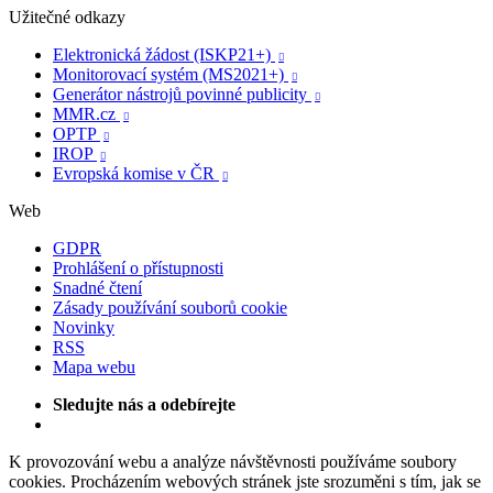
Užitečné odkazy
Elektronická žádost (ISKP21+)

Monitorovací systém (MS2021+)

Generátor nástrojů povinné publicity

MMR.cz

OPTP

IROP

Evropská komise v ČR

Web
GDPR
Prohlášení o přístupnosti
Snadné čtení
Zásady používání souborů cookie
Novinky
RSS
Mapa webu
Sledujte nás a odebírejte
K provozování webu a analýze návštěvnosti používáme soubory
cookies. Procházením webových stránek jste srozuměni s tím, jak se