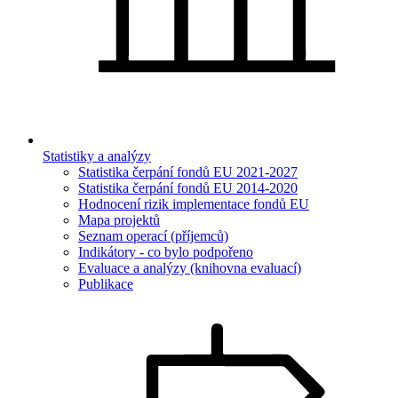
Statistiky a analýzy
Statistika čerpání fondů EU 2021-2027
Statistika čerpání fondů EU 2014-2020
Hodnocení rizik implementace fondů EU
Mapa projektů
Seznam operací (příjemců)
Indikátory - co bylo podpořeno
Evaluace a analýzy (knihovna evaluací)
Publikace