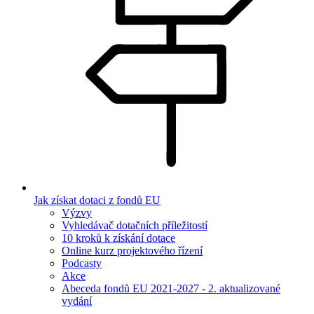
Jak získat dotaci z fondů EU
Výzvy
Vyhledávač dotačních příležitostí
10 kroků k získání dotace
Online kurz projektového řízení
Podcasty
Akce
Abeceda fondů EU 2021-2027 - 2. aktualizované
vydání