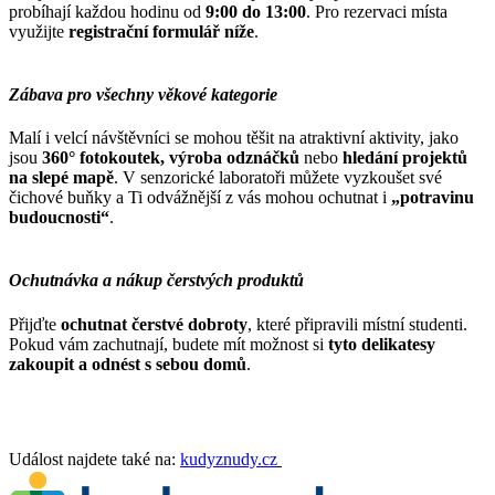
probíhají každou hodinu od
9:00 do 13:00
. Pro rezervaci místa
využijte
registrační formulář níže
.
Zábava pro všechny věkové kategorie
Malí i velcí návštěvníci se mohou těšit na atraktivní aktivity, jako
jsou
360° fotokoutek, výroba odznáčků
nebo
hledání projektů
na slepé mapě
. V senzorické laboratoři můžete vyzkoušet své
čichové buňky a Ti odvážnější z vás mohou ochutnat i
„potravinu
budoucnosti“
.
Ochutnávka a nákup čerstvých produktů
Přijďte
ochutnat čerstvé dobroty
, které připravili místní studenti.
Pokud vám zachutnají, budete mít možnost si
tyto delikatesy
zakoupit a odnést s sebou domů
.
Událost najdete také na:
kudyznudy.cz