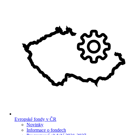
Evropské fondy v ČR
Novinky
Informace o fondech