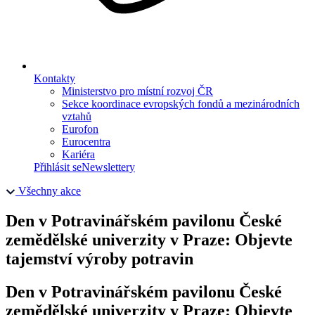
Kontakty
Ministerstvo pro místní rozvoj ČR
Sekce koordinace evropských fondů a mezinárodních
vztahů
Eurofon
Eurocentra
Kariéra
Přihlásit se
Newslettery
Všechny akce
Den v Potravinářském pavilonu České
zemědělské univerzity v Praze: Objevte
tajemství výroby potravin
Den v Potravinářském pavilonu České
zemědělské univerzity v Praze: Objevte