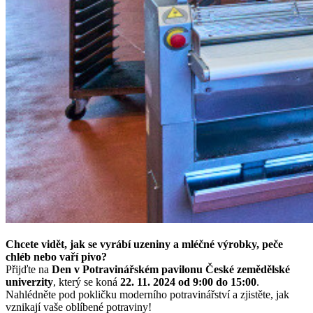
Chcete vidět, jak se vyrábí uzeniny a mléčné výrobky, peče
chléb nebo vaří pivo?
Přijďte na
Den v Potravinářském pavilonu České zemědělské
univerzity
, který se koná
22. 11. 2024 od 9:00 do 15:00
.
Nahlédněte pod pokličku moderního potravinářství a zjistěte, jak
vznikají vaše oblíbené potraviny!