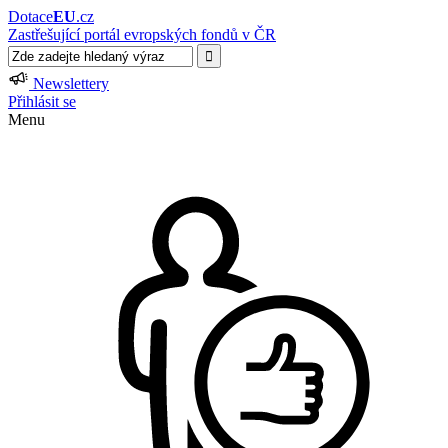
Dotace
EU
.cz
Zastřešující portál evropských fondů v ČR
Newslettery
Přihlásit se
Menu