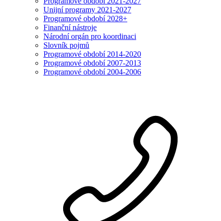
Programové období 2021-2027
Unijní programy 2021-2027
Programové období 2028+
Finanční nástroje
Národní orgán pro koordinaci
Slovník pojmů
Programové období 2014-2020
Programové období 2007-2013
Programové období 2004-2006