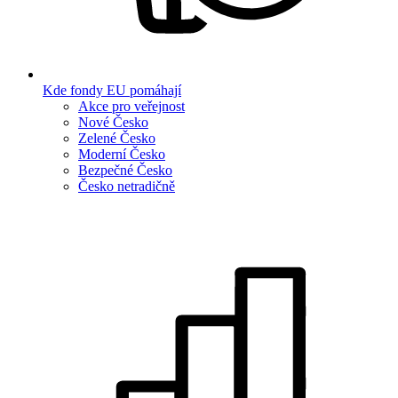
Kde fondy EU pomáhají
Akce pro veřejnost
Nové Česko
Zelené Česko
Moderní Česko
Bezpečné Česko
Česko netradičně