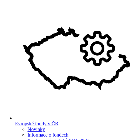
Evropské fondy v ČR
Novinky
Informace o fondech