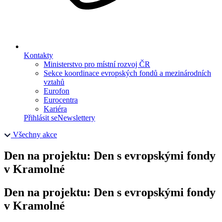
Kontakty
Ministerstvo pro místní rozvoj ČR
Sekce koordinace evropských fondů a mezinárodních
vztahů
Eurofon
Eurocentra
Kariéra
Přihlásit se
Newslettery
Všechny akce
Den na projektu: Den s evropskými fondy
v Kramolné
Den na projektu: Den s evropskými fondy
v Kramolné