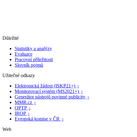
Důležité
Statistiky a analýzy
Evaluace
Pracovní příležitosti
Slovník pojmů
Užitečné odkazy
Elektronická žádost (ISKP21+)

Monitorovací systém (MS2021+)

Generátor nástrojů povinné publicity

MMR.cz

OPTP

IROP

Evropská komise v ČR

Web