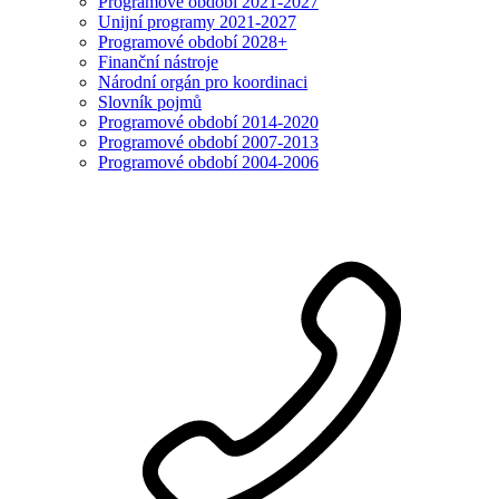
Programové období 2021-2027
Unijní programy 2021-2027
Programové období 2028+
Finanční nástroje
Národní orgán pro koordinaci
Slovník pojmů
Programové období 2014-2020
Programové období 2007-2013
Programové období 2004-2006