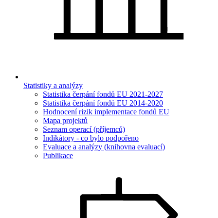
Statistiky a analýzy
Statistika čerpání fondů EU 2021-2027
Statistika čerpání fondů EU 2014-2020
Hodnocení rizik implementace fondů EU
Mapa projektů
Seznam operací (příjemců)
Indikátory - co bylo podpořeno
Evaluace a analýzy (knihovna evaluací)
Publikace