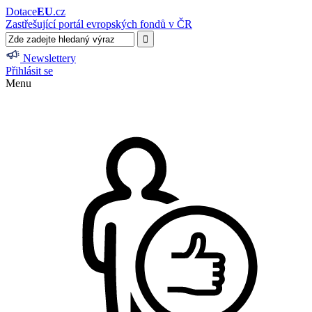
Dotace
EU
.cz
Zastřešující portál evropských fondů v ČR
Newslettery
Přihlásit se
Menu