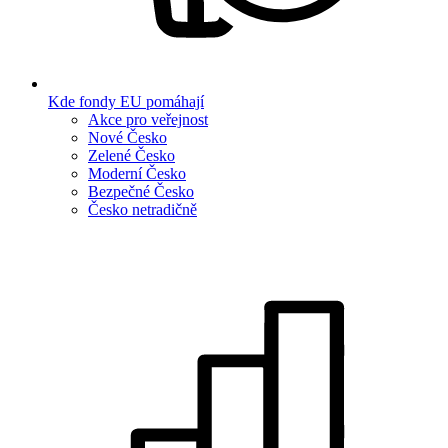
Kde fondy EU pomáhají
Akce pro veřejnost
Nové Česko
Zelené Česko
Moderní Česko
Bezpečné Česko
Česko netradičně