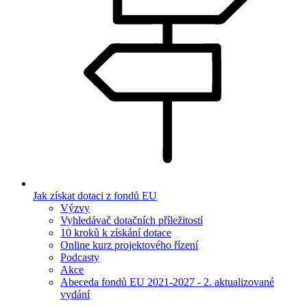
Jak získat dotaci z fondů EU
Výzvy
Vyhledávač dotačních příležitostí
10 kroků k získání dotace
Online kurz projektového řízení
Podcasty
Akce
Abeceda fondů EU 2021-2027 - 2. aktualizované
vydání