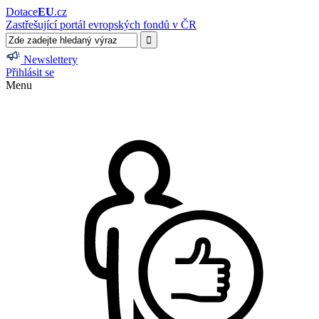
Dotace
EU
.cz
Zastřešující portál evropských fondů v ČR
Newslettery
Přihlásit se
Menu