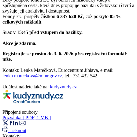
zpřístupněna cesta, která dnes propojuje baziliku s židovskou čtvrtí a
zvyšuje její atraktivitu i dostupnost.
Fondy EU přispěly částkou
6 337 620 Kč
, což pokrylo
85 %
celkových nákladů
.
Sraz v 15:45 před vstupem do baziliky.
Akce je zdarma.
Registrujte se prosím do 3. 6. 2026 přes registrační formulář
níže.
Kontakt: Lenka Marečková, Eurocentrum Jihlava, e-mail:
lenka.mareckova@mmr.gov.cz
, tel.: 731 432 542.
Událost najdete také na:
kudyznudy.cz
Připojené soubory
Pozvánka
[ PDF, 1 MB ]
Tisknout
Kontakty