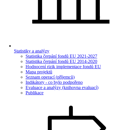
Statistiky a analýzy
Statistika čerpání fondů EU 2021-2027
Statistika čerpání fondů EU 2014-2020
Hodnocení rizik implementace fondů EU
Mapa projektů
Seznam operací (příjemců)
Indikátory - co bylo podpořeno
Evaluace a analýzy (knihovna evaluací)
Publikace