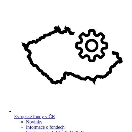
Evropské fondy v ČR
Novinky
Informace o fondech