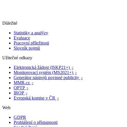
Důležité
Statistiky a analýzy
Evaluace
Pracovní příležitosti
Slovník pojmů
Užitečné odkazy
Elektronická žádost (ISKP21+)

Monitorovací systém (MS2021+)

Generátor nástrojů povinné publicity

MMR.cz

OPTP

IROP

Evropská komise v ČR

Web
GDPR
Prohlášení o přístupnosti