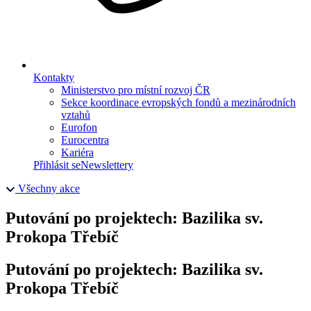
Kontakty
Ministerstvo pro místní rozvoj ČR
Sekce koordinace evropských fondů a mezinárodních
vztahů
Eurofon
Eurocentra
Kariéra
Přihlásit se
Newslettery
Všechny akce
Putování po projektech: Bazilika sv.
Prokopa Třebíč
Putování po projektech: Bazilika sv.
Prokopa Třebíč