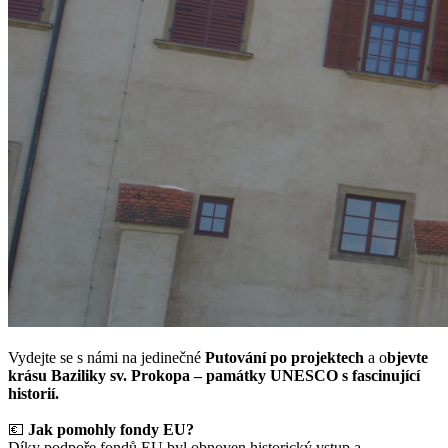
Vydejte se s námi na jedinečné
Putování po projektech
a o
bjevte
krásu Baziliky sv. Prokopa – památky UNESCO s fascinující
historií.
💶
Jak pomohly fondy EU?
Díky podpoře fondů EU byl obnoven historický vstup a