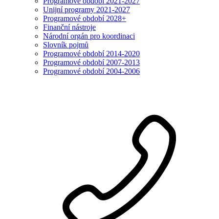
Programové období 2021-2027
Unijní programy 2021-2027
Programové období 2028+
Finanční nástroje
Národní orgán pro koordinaci
Slovník pojmů
Programové období 2014-2020
Programové období 2007-2013
Programové období 2004-2006