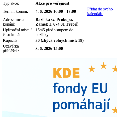
Typ akce:
Akce pro veřejnost
Přidat do svého
Termín konání:
4. 6. 2026 16:00 - 17:00
kalendáře
Adresa místa
Bazilika sv. Prokopa,
konání:
Zámek 1, 674 01 Třebíč
Upřesnění místa /
15:45 před vstupem do
času konání:
baziliky
Kapacita:
30 (zbývá volných míst: 18)
Uzávěrka
3. 6. 2026 15:00
přihlášek: