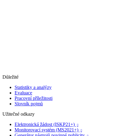
Důležité
Statistiky a analýzy
Evaluace
Pracovní příležitosti
Slovník pojmů
Užitečné odkazy
Elektronická žádost (ISKP21+)

Monitorovací systém (MS2021+)

Generátor nástrojů povinné publicity