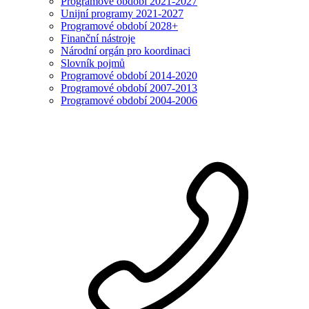
Programové období 2021-2027
Unijní programy 2021-2027
Programové období 2028+
Finanční nástroje
Národní orgán pro koordinaci
Slovník pojmů
Programové období 2014-2020
Programové období 2007-2013
Programové období 2004-2006