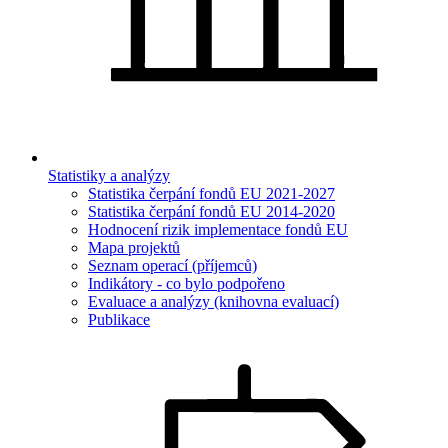
Statistiky a analýzy
Statistika čerpání fondů EU 2021-2027
Statistika čerpání fondů EU 2014-2020
Hodnocení rizik implementace fondů EU
Mapa projektů
Seznam operací (příjemců)
Indikátory - co bylo podpořeno
Evaluace a analýzy (knihovna evaluací)
Publikace