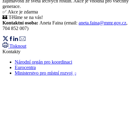
zajímavosti ze světa léčivých rostlin. Akce je vhodná pro všechny
generace.
✅ Akce je zdarma
🏰 Těšíme se na vás!
Kontaktní osoba:
Aneta Faina (email:
aneta.faina@mmr.gov.cz
,
704 852 007)
Tisknout
Kontakty
Národní orgán pro koordinaci
Eurocentra
Ministerstvo pro místní rozvoj
