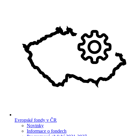
Evropské fondy v ČR
Novinky
Informace o fondech