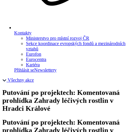
Kontakty
Ministerstvo pro místní rozvoj ČR
Sekce koordinace evropských fondů a mezinárodních
vztahů
Eurofon
Eurocentra
Kariéra
Přihlásit se
Newslettery
Všechny akce
Putování po projektech: Komentovaná
prohlídka Zahrady léčivých rostlin v
Hradci Králové
Putování po projektech: Komentovaná
prohlídka Zahrady léčivých rostlin v