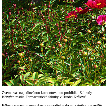
Zveme vás na jedinečnou komentovanou prohlídku Zahrady
léčivých rostlin Farmaceutické fakulty v Hradci Králové.
Během komentované exkurze se podíváte do unikátního pracoviště,