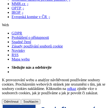

MMR.cz

OPTP

IROP

Evropská komise v ČR

Web
GDPR
Prohlášení o přístupnosti
Snadné čtení
Zásady používání souborů cookie
Novinky
RSS
Mapa webu
Sledujte nás a odebírejte
K provozování webu a analýze návštěvnosti používáme soubory
cookies. Procházením webových stránek jste srozuměni s tím, jak se
soubory cookies nakládáme. Kliknutím na
odkaz
zjistíte více o
souborech cookies, jak je používáme a jak je povolit či zakázat.
Odmítnout
Souhlasím