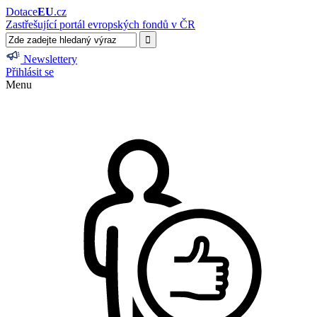
Dotace
EU
.cz
Zastřešující portál evropských fondů v ČR
Newslettery
Přihlásit se
Menu