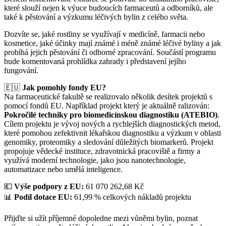
které slouží nejen k výuce budoucích farmaceutů a odborníků, ale
také k pěstování a výzkumu léčivých bylin z celého světa.
Dozvíte se, jaké rostliny se využívají v medicíně, farmacii nebo
kosmetice, jaké účinky mají známé i méně známé léčivé byliny a jak
probíhá jejich pěstování či odborné zpracování. Součástí programu
bude komentovaná prohlídka zahrady i představení jejího
fungování.
🇪🇺
Jak pomohly fondy EU?
Na farmaceutické fakultě se realizovalo několik desítek projektů s
pomocí fondů EU. Například projekt který je aktuálně ralizován:
Pokročilé techniky pro biomedicínskou diagnostiku (ATEBIO)
.
Cílem projektu je vývoj nových a rychlejších diagnostických metod,
které pomohou zefektivnit lékařskou diagnostiku a výzkum v oblasti
genomiky, proteomiky a sledování důležitých biomarkerů. Projekt
propojuje vědecké instituce, zdravotnická pracoviště a firmy a
využívá moderní technologie, jako jsou nanotechnologie,
automatizace nebo umělá inteligence.
💶
Výše podpory z EU:
61 070 262,68 Kč
📊
Podíl dotace EU:
61,99 % celkových nákladů projektu
Přijďte si užít příjemné dopoledne mezi vůněmi bylin, poznat