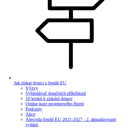
Jak získat dotaci z fondů EU
Výzvy
Vyhledávač dotačních příležitostí
10 kroků k získání dotace
Online kurz projektového řízení
Podcasty
Akce
Abeceda fondů EU 2021-2027 - 2. aktualizované
vydání