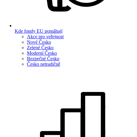
Kde fondy EU pomáhají
Akce pro veřejnost
Nové Česko
Zelené Česko
Moderní Česko
Bezpečné Česko
Česko netradičně