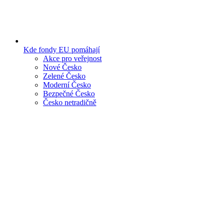
Kde fondy EU pomáhají
Akce pro veřejnost
Nové Česko
Zelené Česko
Moderní Česko
Bezpečné Česko
Česko netradičně