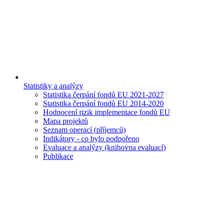
Statistiky a analýzy
Statistika čerpání fondů EU 2021-2027
Statistika čerpání fondů EU 2014-2020
Hodnocení rizik implementace fondů EU
Mapa projektů
Seznam operací (příjemců)
Indikátory - co bylo podpořeno
Evaluace a analýzy (knihovna evaluací)
Publikace