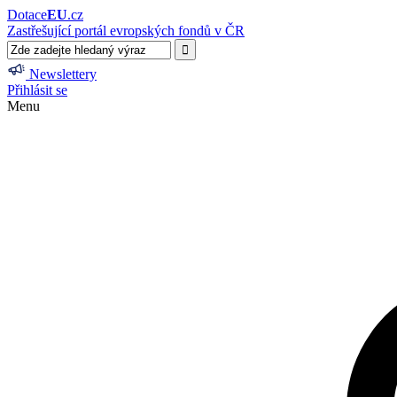
Dotace
EU
.cz
Zastřešující portál evropských fondů v ČR
Newslettery
Přihlásit se
Menu