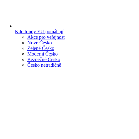
Kde fondy EU pomáhají
Akce pro veřejnost
Nové Česko
Zelené Česko
Moderní Česko
Bezpečné Česko
Česko netradičně