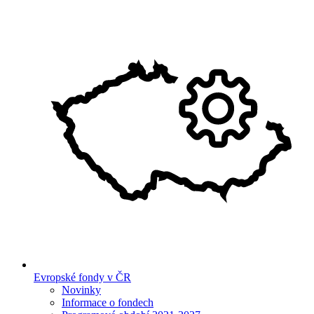
Evropské fondy v ČR
Novinky
Informace o fondech