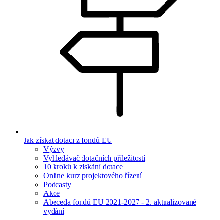
Jak získat dotaci z fondů EU
Výzvy
Vyhledávač dotačních příležitostí
10 kroků k získání dotace
Online kurz projektového řízení
Podcasty
Akce
Abeceda fondů EU 2021-2027 - 2. aktualizované
vydání