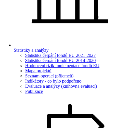
Statistiky a analýzy
Statistika čerpání fondů EU 2021-2027
Statistika čerpání fondů EU 2014-2020
Hodnocení rizik implementace fondů EU
Mapa projektů
Seznam operací (příjemců)
Indikátory - co bylo podpořeno
Evaluace a analýzy (knihovna evaluací)
Publikace