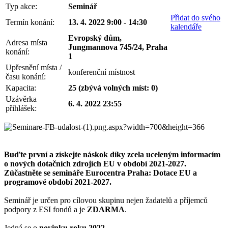
Typ akce:
Seminář
Přidat do svého
Termín konání:
13. 4. 2022 9:00 - 14:30
kalendáře
Evropský dům,
Adresa místa
Jungmannova 745/24, Praha
konání:
1
Upřesnění místa /
konferenční místnost
času konání:
Kapacita:
25 (zbývá volných míst: 0)
Uzávěrka
6. 4. 2022 23:55
přihlášek:
Buďte první a získejte náskok díky zcela uceleným informacím
o nových dotačních zdrojích EU v období 2021-2027.
Zúčastněte se semináře Eurocentra Praha: Dotace EU a
programové období 2021-2027.
Seminář je určen pro cílovou skupinu nejen žadatelů a příjemců
podpory z ESI fondů a je
ZDARMA
.
Jedná se o
novinku roku 2022
.