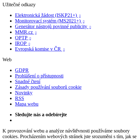
Užitečné odkazy
Elektronická žádost (ISKP21+)

Monitorovací systém (MS2021+)

Generátor nástrojů povinné publicity

MMR.cz

OPTP

IROP

Evropská komise v ČR

Web
GDPR
Prohlášení o přístupnosti
Snadné čtení
Zásady používání souborů cookie
Novinky
RSS
Mapa webu
Sledujte nás a odebírejte
K provozování webu a analýze návštěvnosti používáme soubory
cookies. Procházením webových stránek jste srozuměni s tím, jak se