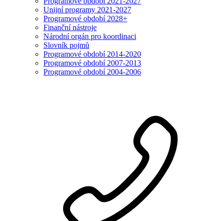
Programové období 2021-2027
Unijní programy 2021-2027
Programové období 2028+
Finanční nástroje
Národní orgán pro koordinaci
Slovník pojmů
Programové období 2014-2020
Programové období 2007-2013
Programové období 2004-2006