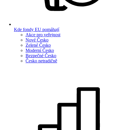
Kde fondy EU pomáhají
Akce pro veřejnost
Nové Česko
Zelené Česko
Moderní Česko
Bezpečné Česko
Česko netradičně