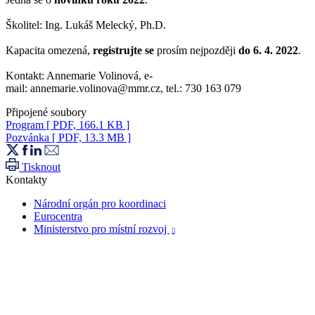
Školitel: Ing. Lukáš Melecký, Ph.D.
Kapacita omezená,
registrujte se
prosím nejpozději
do 6. 4. 2022
.
Kontakt: Annemarie Volinová, e-
mail: annemarie.volinova@mmr.cz, tel.: 730 163 079
Připojené soubory
Program
[ PDF, 166.1 KB ]
Pozvánka
[ PDF, 13.3 MB ]
Tisknout
Kontakty
Národní orgán pro koordinaci
Eurocentra
Ministerstvo pro místní rozvoj
