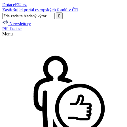
Dotace
EU
.cz
Zastřešující portál evropských fondů v ČR
Newslettery
Přihlásit se
Menu