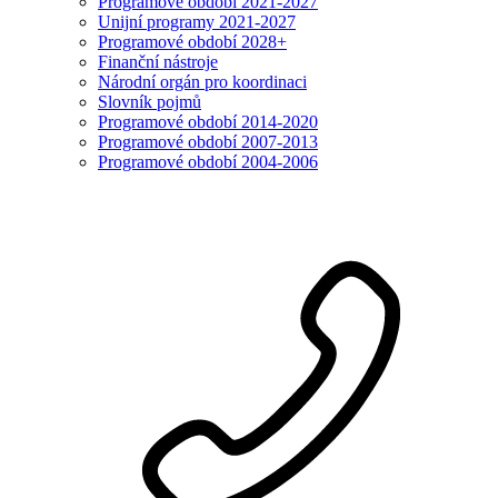
Programové období 2021-2027
Unijní programy 2021-2027
Programové období 2028+
Finanční nástroje
Národní orgán pro koordinaci
Slovník pojmů
Programové období 2014-2020
Programové období 2007-2013
Programové období 2004-2006