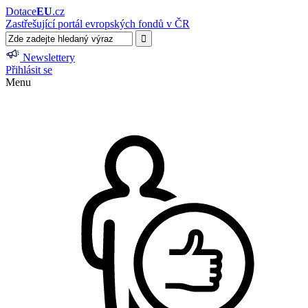
Dotace
EU
.cz
Zastřešující portál evropských fondů v ČR
Newslettery
Přihlásit se
Menu