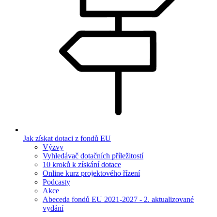
Jak získat dotaci z fondů EU
Výzvy
Vyhledávač dotačních příležitostí
10 kroků k získání dotace
Online kurz projektového řízení
Podcasty
Akce
Abeceda fondů EU 2021-2027 - 2. aktualizované
vydání