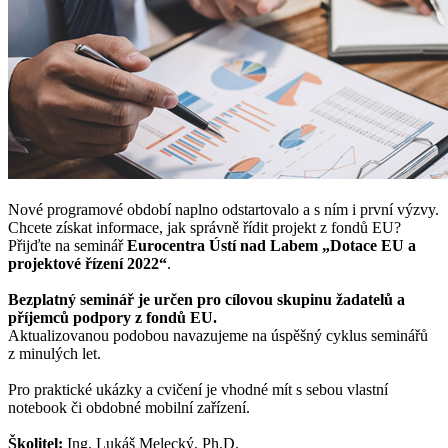
Nové programové období naplno odstartovalo a s ním i první výzvy.
Chcete získat informace, jak správně řídit projekt z fondů EU?
Přijďte na seminář
Eurocentra Ústí nad Labem „Dotace EU a
projektové řízení 2022“
.
Bezplatný seminář je určen pro cílovou skupinu žadatelů a
příjemců podpory z fondů EU.
Aktualizovanou podobou navazujeme na úspěšný cyklus seminářů
z minulých let.
Pro praktické ukázky a cvičení je vhodné mít s sebou vlastní
notebook či obdobné mobilní zařízení.
Školitel:
Ing. Lukáš Melecký, Ph.D.