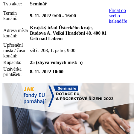
Typ akce:
Seminář
Přidat do
Termín
9. 11. 2022 9:00 - 16:00
svého
konání:
kalendáře
Krajský úřad Ústeckého kraje,
Adresa místa
Budova A, Velká Hradební 48, 400 01
konání:
Ústí nad Labem
Upřesnění
místa / času
sál č. 208, 1. patro, 9:00
konání:
Kapacita:
25 (zbývá volných míst: 5)
Uzávěrka
8. 11. 2022 10:00
přihlášek: