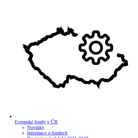
Evropské fondy v ČR
Novinky
Informace o fondech