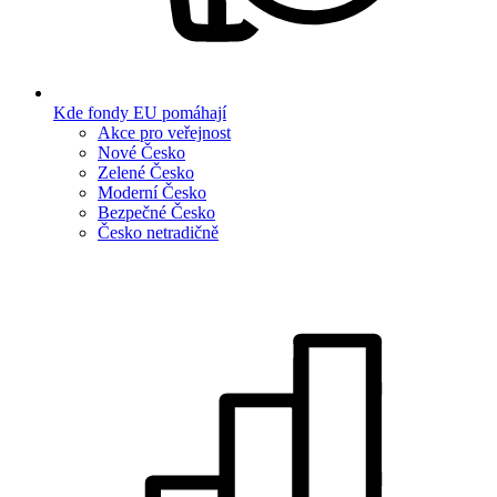
Kde fondy EU pomáhají
Akce pro veřejnost
Nové Česko
Zelené Česko
Moderní Česko
Bezpečné Česko
Česko netradičně