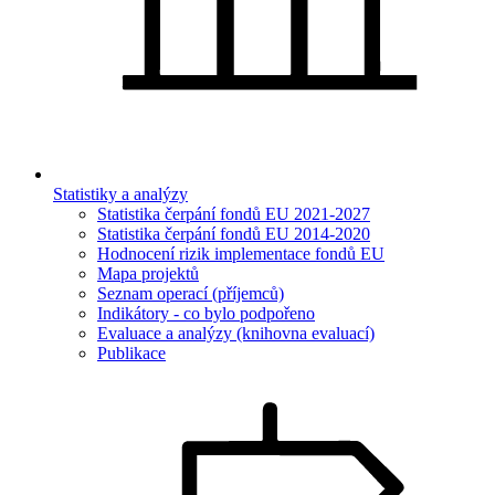
Statistiky a analýzy
Statistika čerpání fondů EU 2021-2027
Statistika čerpání fondů EU 2014-2020
Hodnocení rizik implementace fondů EU
Mapa projektů
Seznam operací (příjemců)
Indikátory - co bylo podpořeno
Evaluace a analýzy (knihovna evaluací)
Publikace