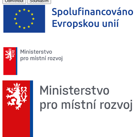
Odmítnout
Souhlasím