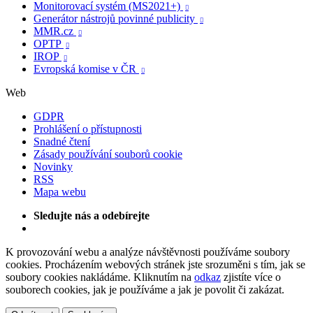
Monitorovací systém (MS2021+)

Generátor nástrojů povinné publicity

MMR.cz

OPTP

IROP

Evropská komise v ČR

Web
GDPR
Prohlášení o přístupnosti
Snadné čtení
Zásady používání souborů cookie
Novinky
RSS
Mapa webu
Sledujte nás a odebírejte
K provozování webu a analýze návštěvnosti používáme soubory
cookies. Procházením webových stránek jste srozuměni s tím, jak se
soubory cookies nakládáme. Kliknutím na
odkaz
zjistíte více o
souborech cookies, jak je používáme a jak je povolit či zakázat.