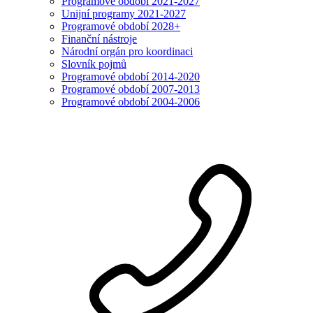
Programové období 2021-2027
Unijní programy 2021-2027
Programové období 2028+
Finanční nástroje
Národní orgán pro koordinaci
Slovník pojmů
Programové období 2014-2020
Programové období 2007-2013
Programové období 2004-2006