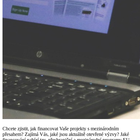
Chcete zjistit, jak financovat Vaše projekty s mezinárodním
přesahem? Zajímá Vás, jaké jsou aktuálně otevřené výzvy? Jaké
financování nabízí tzv. přeshraniční a mezinárodní programy EU