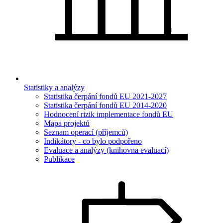
Statistiky a analýzy
Statistika čerpání fondů EU 2021-2027
Statistika čerpání fondů EU 2014-2020
Hodnocení rizik implementace fondů EU
Mapa projektů
Seznam operací (příjemců)
Indikátory - co bylo podpořeno
Evaluace a analýzy (knihovna evaluací)
Publikace