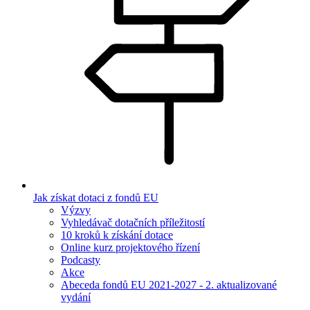
Jak získat dotaci z fondů EU
Výzvy
Vyhledávač dotačních příležitostí
10 kroků k získání dotace
Online kurz projektového řízení
Podcasty
Akce
Abeceda fondů EU 2021-2027 - 2. aktualizované
vydání