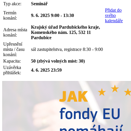
Typ akce:
Seminář
Přidat do
Termín
9. 6. 2025 9:00 - 13:30
svého
konání:
kalendáře
Krajský úřad Pardubického kraje,
Adresa místa
Komenského nám. 125, 532 11
konání:
Pardubice
Upřesnění
místa / času
sál zastupitelstva, registrace 8:30 - 9:00
konání:
Kapacita:
50 (zbývá volných míst: 30)
Uzávěrka
4. 6. 2025 23:59
přihlášek: