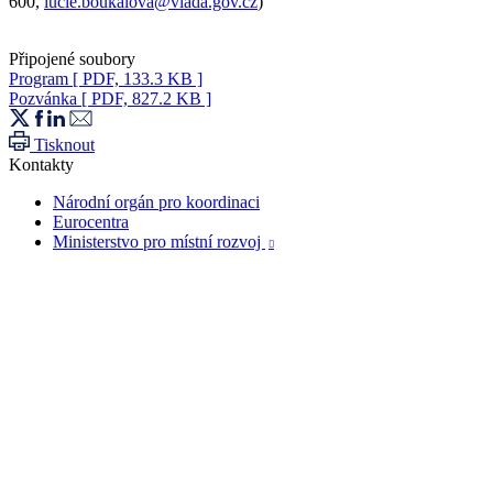
600,
lucie.boukalova@vlada.gov.cz
)
Připojené soubory
Program
[ PDF, 133.3 KB ]
Pozvánka
[ PDF, 827.2 KB ]
Tisknout
Kontakty
Národní orgán pro koordinaci
Eurocentra
Ministerstvo pro místní rozvoj
