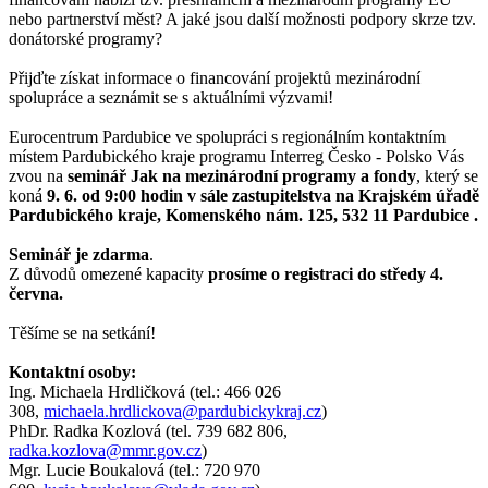
nebo partnerství měst? A jaké jsou další možnosti podpory skrze tzv.
donátorské programy?
Přijďte získat informace o financování projektů mezinárodní
spolupráce a seznámit se s aktuálními výzvami!
Eurocentrum Pardubice ve spolupráci s regionálním kontaktním
místem Pardubického kraje programu Interreg Česko - Polsko Vás
zvou na
seminář Jak na mezinárodní programy a fondy
, který se
koná
9. 6. od 9:00 hodin v sále zastupitelstva na Krajském úřadě
Pardubického kraje, Komenského nám. 125, 532 11 Pardubice .
Seminář je zdarma
.
Z důvodů omezené kapacity
prosíme o registraci do středy 4.
června.
Těšíme se na setkání!
Kontaktní osoby:
Ing. Michaela Hrdličková (tel.: 466 026
308,
michaela.hrdlickova@pardubickykraj.cz
)
PhDr. Radka Kozlová (tel. 739 682 806,
radka.kozlova@mmr.gov.cz
)
Mgr. Lucie Boukalová (tel.: 720 970