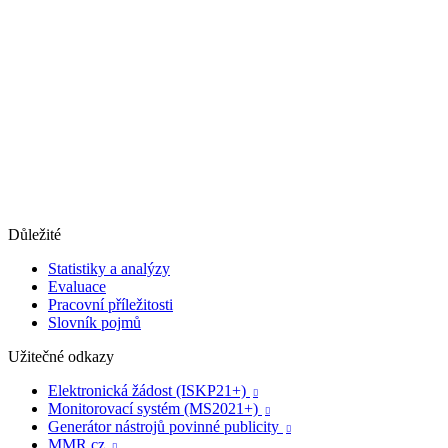
Důležité
Statistiky a analýzy
Evaluace
Pracovní příležitosti
Slovník pojmů
Užitečné odkazy
Elektronická žádost (ISKP21+)

Monitorovací systém (MS2021+)

Generátor nástrojů povinné publicity

MMR.cz
