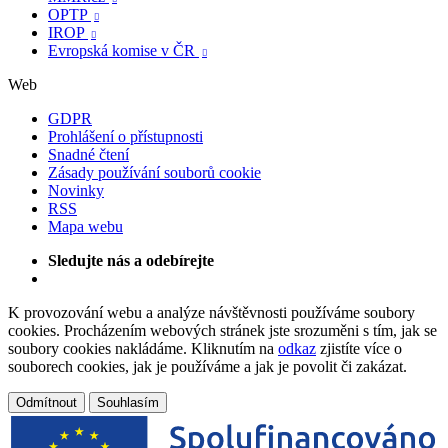
OPTP

IROP

Evropská komise v ČR

Web
GDPR
Prohlášení o přístupnosti
Snadné čtení
Zásady používání souborů cookie
Novinky
RSS
Mapa webu
Sledujte nás a odebírejte
K provozování webu a analýze návštěvnosti používáme soubory
cookies. Procházením webových stránek jste srozuměni s tím, jak se
soubory cookies nakládáme. Kliknutím na
odkaz
zjistíte více o
souborech cookies, jak je používáme a jak je povolit či zakázat.
Odmítnout
Souhlasím