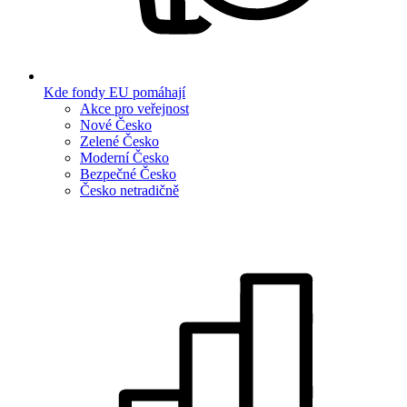
Kde fondy EU pomáhají
Akce pro veřejnost
Nové Česko
Zelené Česko
Moderní Česko
Bezpečné Česko
Česko netradičně