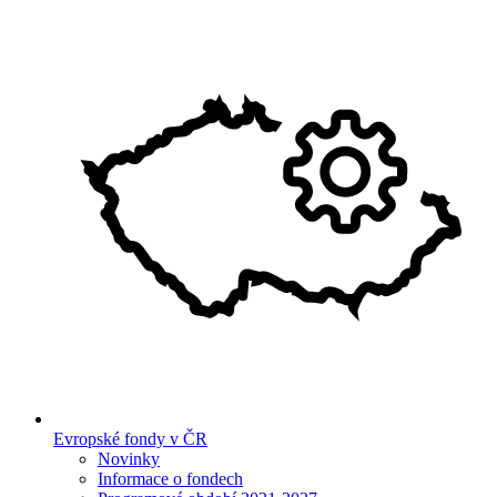
Evropské fondy v ČR
Novinky
Informace o fondech