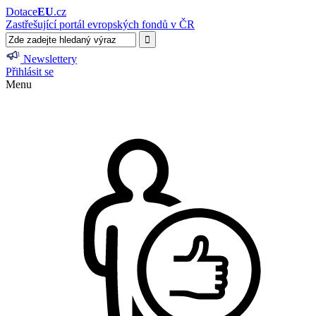
Dotace
EU
.cz
Zastřešující portál evropských fondů v ČR
Newslettery
Přihlásit se
Menu