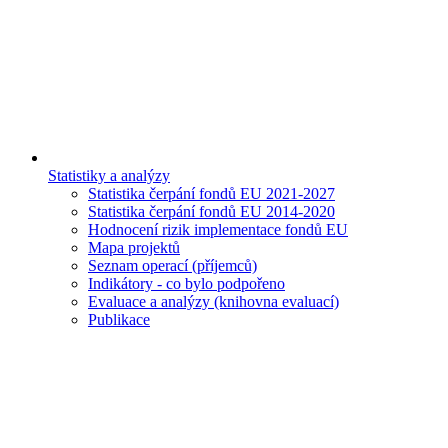
Statistiky a analýzy
Statistika čerpání fondů EU 2021-2027
Statistika čerpání fondů EU 2014-2020
Hodnocení rizik implementace fondů EU
Mapa projektů
Seznam operací (příjemců)
Indikátory - co bylo podpořeno
Evaluace a analýzy (knihovna evaluací)
Publikace