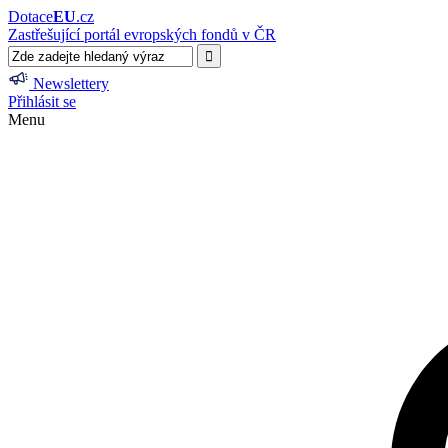
Dotace
EU
.cz
Zastřešující portál evropských fondů v ČR
Newslettery
Přihlásit se
Menu