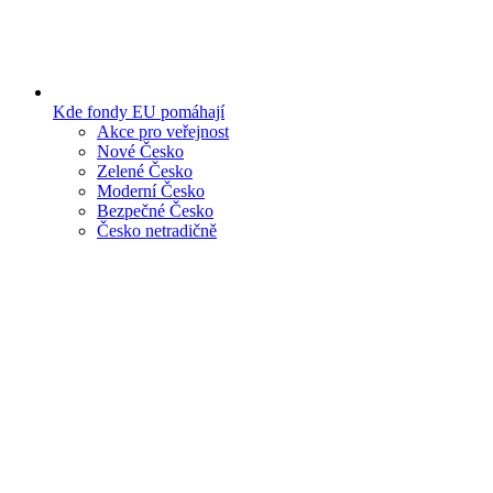
Kde fondy EU pomáhají
Akce pro veřejnost
Nové Česko
Zelené Česko
Moderní Česko
Bezpečné Česko
Česko netradičně